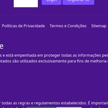
Políticas de Privacidade
Termos e Condições
Sitemap
de
ios e está empenhada em proteger todas as informações pe
tados são utilizados exclusivamente para fins de melhoria
todas as regras e regulamentos estabelecidos. É importan