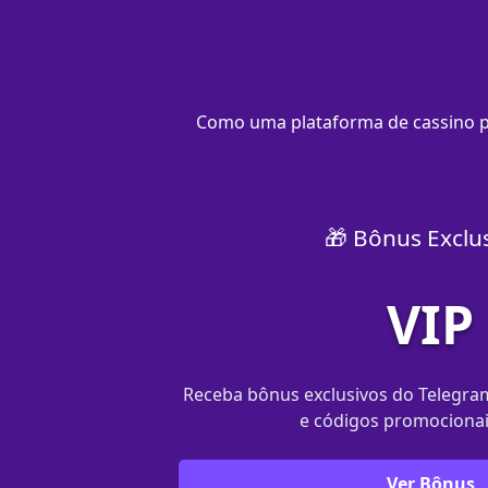
Como uma plataforma de cassino prof
🎁 Bônus Exclu
VIP
Receba bônus exclusivos do Telegra
e códigos promocionai
Ver Bônus