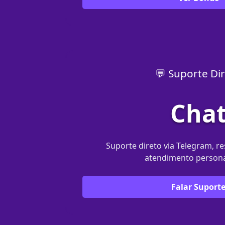
💬 Suporte Di
Cha
Suporte direto via Telegram, r
atendimento persona
Falar Suport