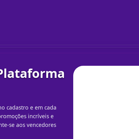
 Plataforma
no cadastro e em cada
promoções incríveis e
unte-se aos vencedores