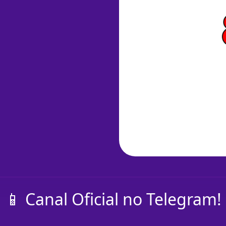
📱 Canal Oficial no Telegram!