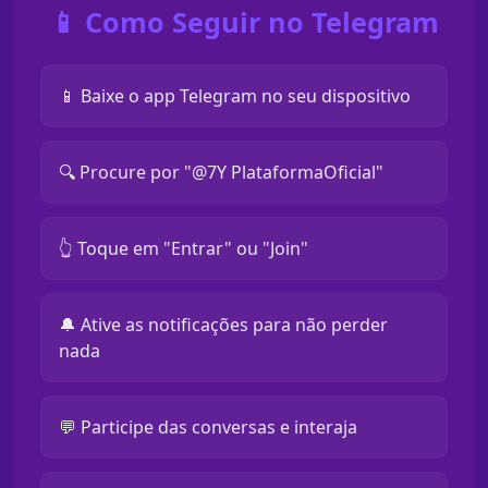
📱 Como Seguir no Telegram
📱 Baixe o app Telegram no seu dispositivo
🔍 Procure por "@7Y PlataformaOficial"
👆 Toque em "Entrar" ou "Join"
🔔 Ative as notificações para não perder
nada
💬 Participe das conversas e interaja