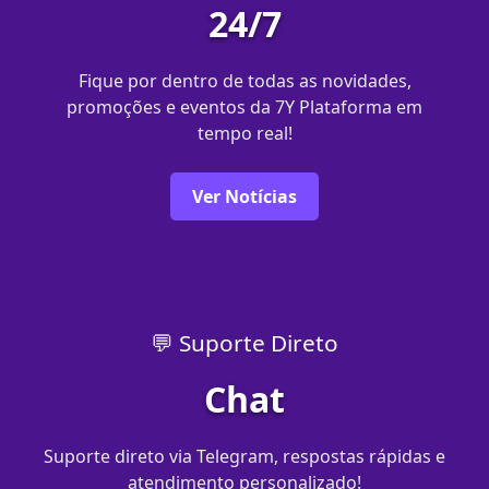
24/7
Fique por dentro de todas as novidades,
promoções e eventos da 7Y Plataforma em
tempo real!
Ver Notícias
💬 Suporte Direto
Chat
Suporte direto via Telegram, respostas rápidas e
atendimento personalizado!