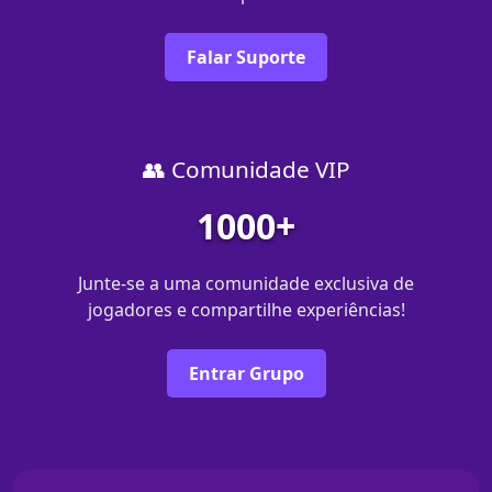
Falar Suporte
👥 Comunidade VIP
1000+
Junte-se a uma comunidade exclusiva de
jogadores e compartilhe experiências!
Entrar Grupo