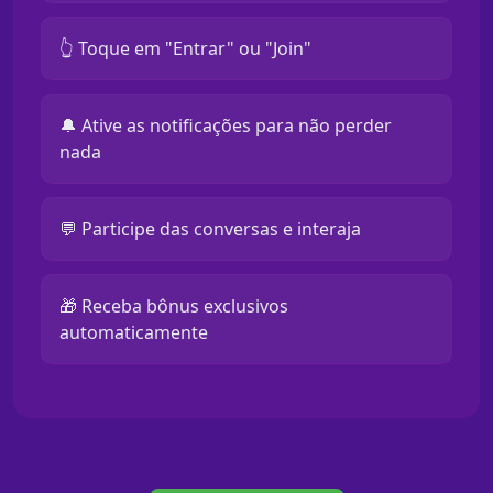
👆 Toque em "Entrar" ou "Join"
🔔 Ative as notificações para não perder
nada
💬 Participe das conversas e interaja
🎁 Receba bônus exclusivos
automaticamente