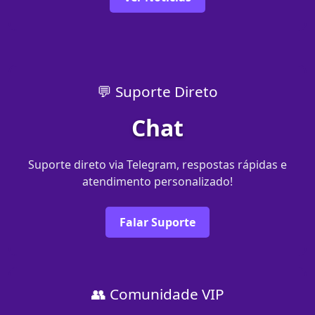
💬 Suporte Direto
Chat
Suporte direto via Telegram, respostas rápidas e
atendimento personalizado!
Falar Suporte
👥 Comunidade VIP