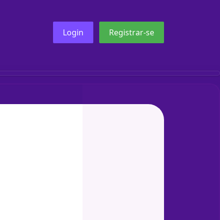
Login
Registrar-se