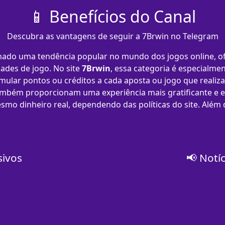
📱 Benefícios do Canal
Descubra as vantagens de seguir a 7Brwin no Telegram
do uma tendência popular no mundo dos jogos online, of
ades de jogo. No site
7Brwin
, essa categoria é especialme
ular pontos ou créditos a cada aposta ou jogo que realiz
ambém proporcionam uma experiência mais gratificante e 
mo dinheiro real, dependendo das políticas do site. Além d
sivos
📢 Notí