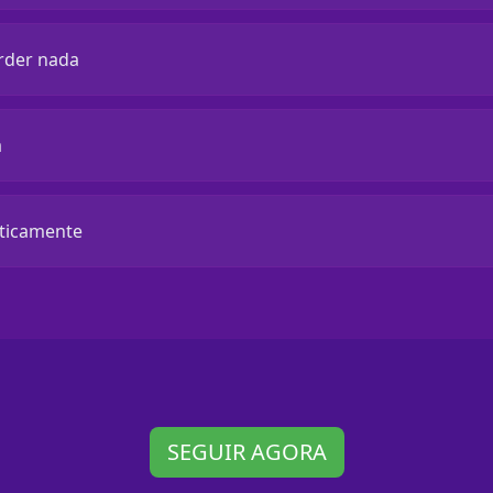
erder nada
a
aticamente
SEGUIR AGORA