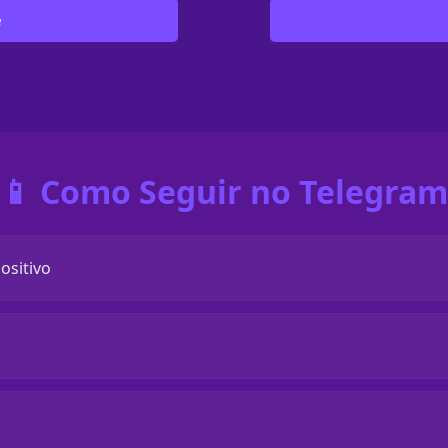
e
📱 Como Seguir no Telegram
ositivo