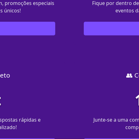
m, promoções especiais
Fique por dentro d
s únicos!
eventos d
reto
👥 
t
espostas rápidas e
Junte-se a uma com
lizado!
compa