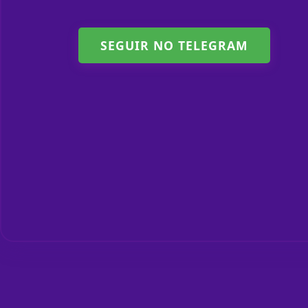
SEGUIR NO TELEGRAM