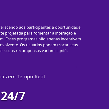
erecendo aos participantes a oportunidade
nte projetada para fomentar a interação e
am. Esses programas não apenas incentivam
envolvente. Os usuários podem trocar seus
isso, as recompensas variam signific.
cias em Tempo Real
24/7