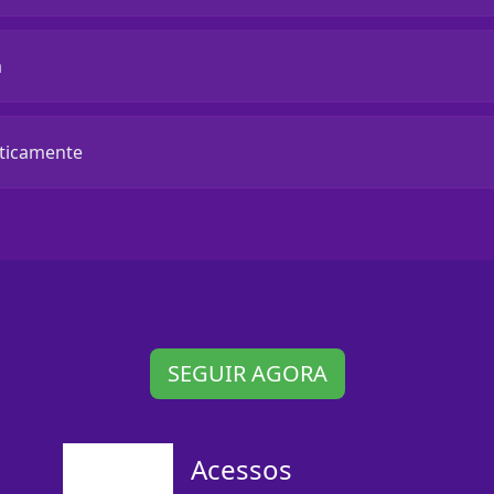
a
aticamente
SEGUIR AGORA
Acessos