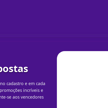
postas
no cadastro e em cada
promoções incríveis e
unte-se aos vencedores