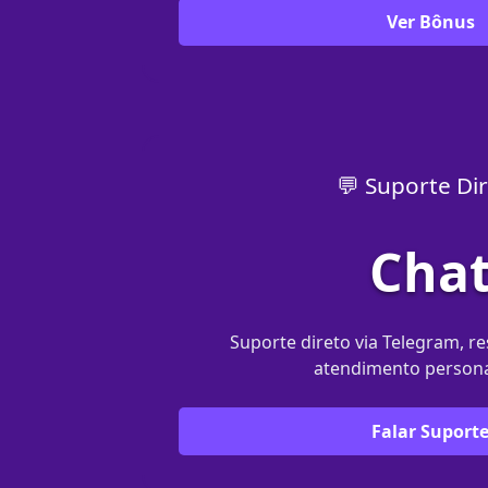
Ver Bônus
💬 Suporte Di
Cha
Suporte direto via Telegram, r
atendimento persona
Falar Suport