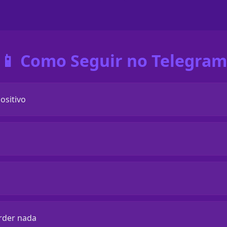
📱 Como Seguir no Telegram
ositivo
erder nada