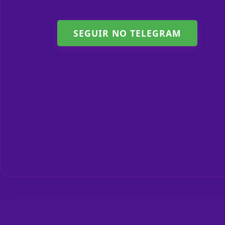
SEGUIR NO TELEGRAM