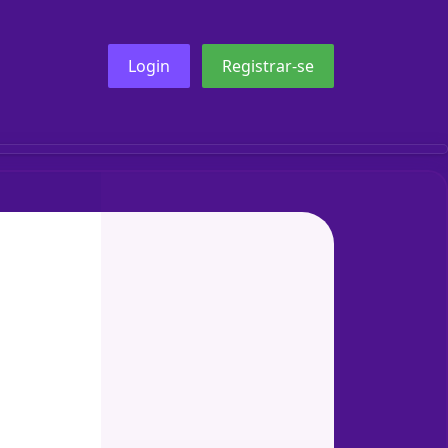
Login
Registrar-se