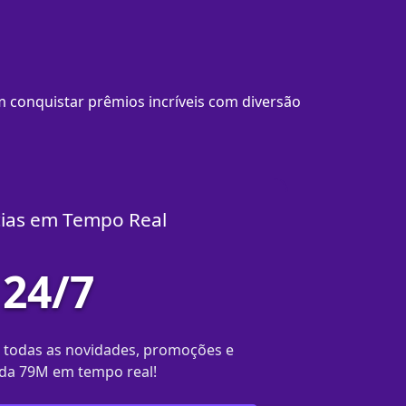
 conquistar prêmios incríveis com diversão
cias em Tempo Real
24/7
e todas as novidades, promoções e
da 79M em tempo real!