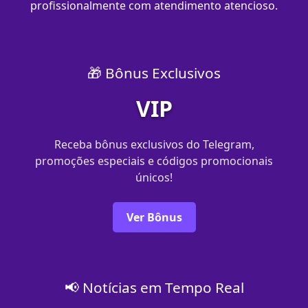
profissionalmente com atendimento atencioso.
🎁 Bônus Exclusivos
VIP
Receba bônus exclusivos do Telegram,
promoções especiais e códigos promocionais
únicos!
Ver Bônus
📢 Notícias em Tempo Real