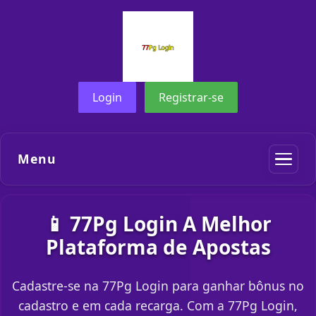
Login
Registrar-se
Menu
📱 77Pg Login A Melhor
Plataforma de Apostas
Cadastre-se na 77Pg Login para ganhar bônus no
cadastro e em cada recarga. Com a 77Pg Login,