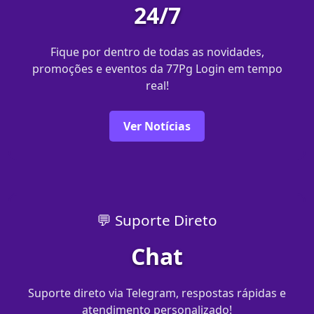
24/7
Fique por dentro de todas as novidades,
promoções e eventos da 77Pg Login em tempo
real!
Ver Notícias
💬 Suporte Direto
Chat
Suporte direto via Telegram, respostas rápidas e
atendimento personalizado!