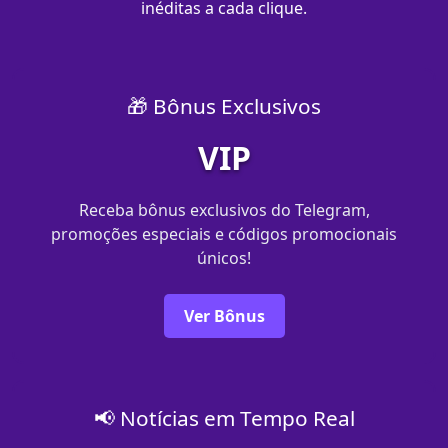
inéditas a cada clique.
🎁 Bônus Exclusivos
VIP
Receba bônus exclusivos do Telegram,
promoções especiais e códigos promocionais
únicos!
Ver Bônus
📢 Notícias em Tempo Real