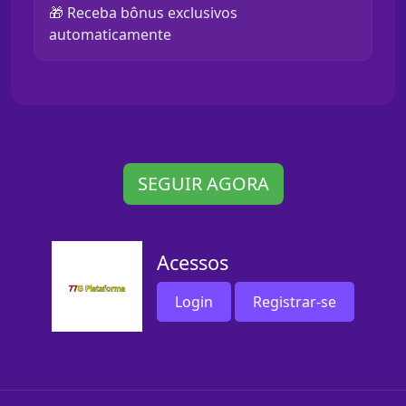
🎁 Receba bônus exclusivos
automaticamente
SEGUIR AGORA
Acessos
Login
Registrar-se