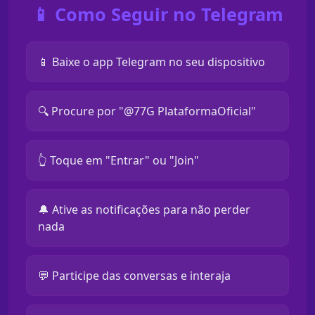
📱 Como Seguir no Telegram
📱 Baixe o app Telegram no seu dispositivo
🔍 Procure por "@77G PlataformaOficial"
👆 Toque em "Entrar" ou "Join"
🔔 Ative as notificações para não perder
nada
💬 Participe das conversas e interaja