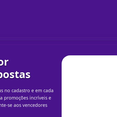
or
postas
us no cadastro e em cada
a promoções incríveis e
unte-se aos vencedores