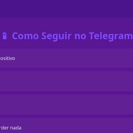
📱 Como Seguir no Telegram
ositivo
erder nada