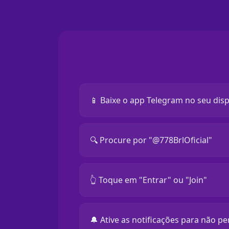
📱 Baixe o app Telegram no seu disp
🔍 Procure por "@778BrlOficial"
👆 Toque em "Entrar" ou "Join"
🔔 Ative as notificações para não p