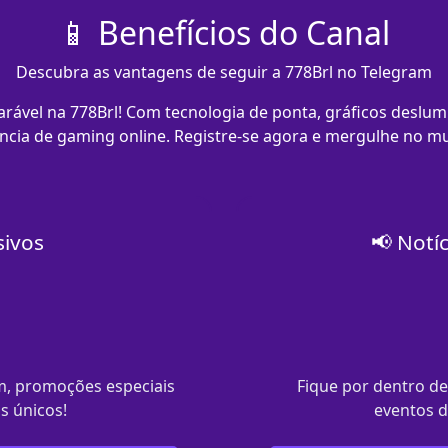
📱 Benefícios do Canal
Descubra as vantagens de seguir a 778Brl no Telegram
ável na 778Brl! Com tecnologia de ponta, gráficos deslumb
ncia de gaming online. Registre-se agora e mergulhe no m
sivos
📢 Notí
m, promoções especiais
Fique por dentro d
s únicos!
eventos d