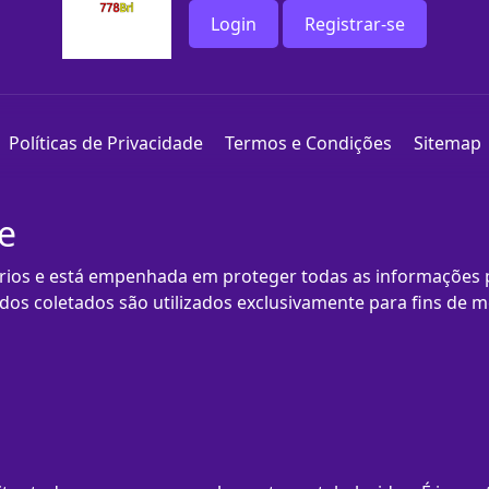
Login
Registrar-se
Políticas de Privacidade
Termos e Condições
Sitemap
de
uários e está empenhada em proteger todas as informações 
os coletados são utilizados exclusivamente para fins de m