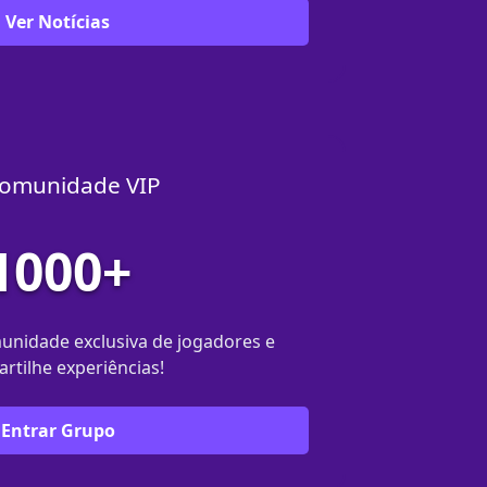
Ver Notícias
Comunidade VIP
1000+
unidade exclusiva de jogadores e
rtilhe experiências!
Entrar Grupo