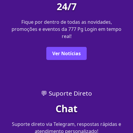
24/7
Fique por dentro de todas as novidades,
promoções e eventos da 777 Pg Login em tempo
real!
Ver Notícias
💬 Suporte Direto
Chat
Suporte direto via Telegram, respostas rápidas e
atendimento personalizado!