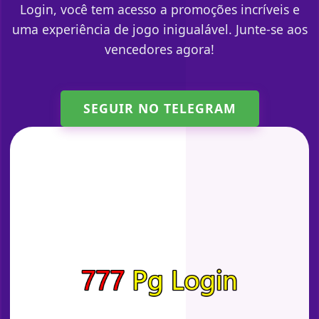
Login, você tem acesso a promoções incríveis e
uma experiência de jogo inigualável. Junte-se aos
vencedores agora!
SEGUIR NO TELEGRAM