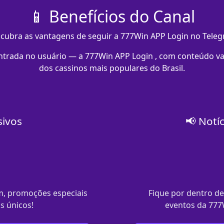
📱 Benefícios do Canal
cubra as vantagens de seguir a 777Win APP Login no Tele
entrada no usuário — a 777Win APP Login , com conteúdo va
dos cassinos mais populares do Brasil.
sivos
📢 Notí
m, promoções especiais
Fique por dentro d
s únicos!
eventos da 777