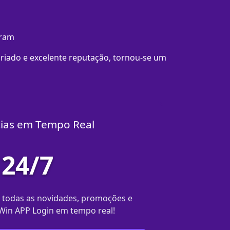
gram
riado e excelente reputação, tornou-se um
cias em Tempo Real
24/7
e todas as novidades, promoções e
Win APP Login em tempo real!