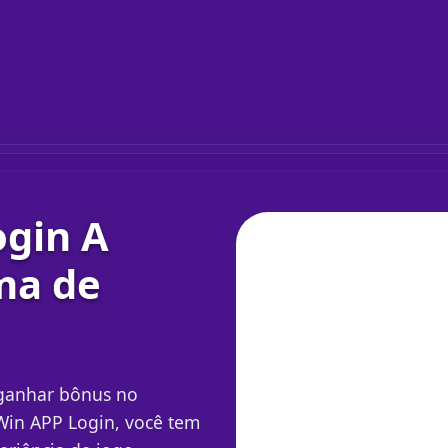
ogin A
ma de
 ganhar bônus no
Win APP Login, você tem