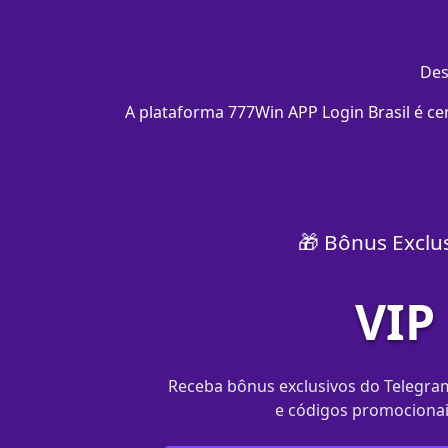
Des
A plataforma 777Win APP Login Brasil é c
🎁 Bônus Exclu
VIP
Receba bônus exclusivos do Telegra
e códigos promocionai