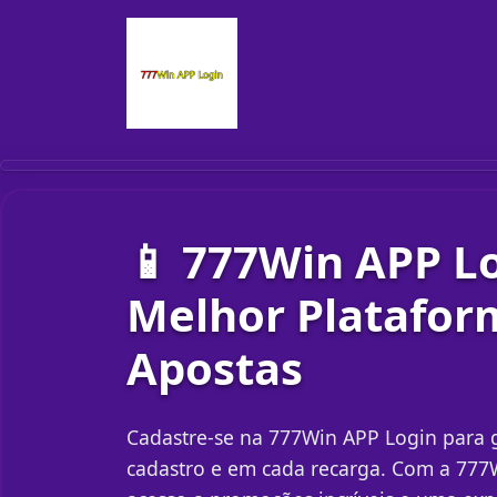
📱 777Win APP L
Melhor Platafor
Apostas
Cadastre-se na 777Win APP Login para
cadastro e em cada recarga. Com a 777