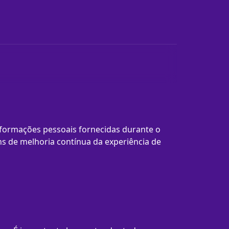
nformações pessoais fornecidas durante o
ns de melhoria contínua da experiência de