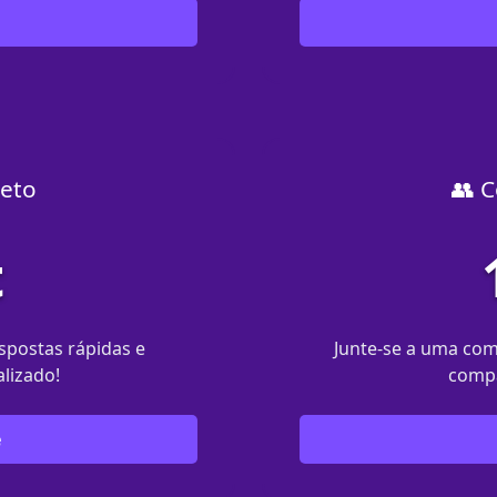
reto
👥 
t
espostas rápidas e
Junte-se a uma com
lizado!
compa
e