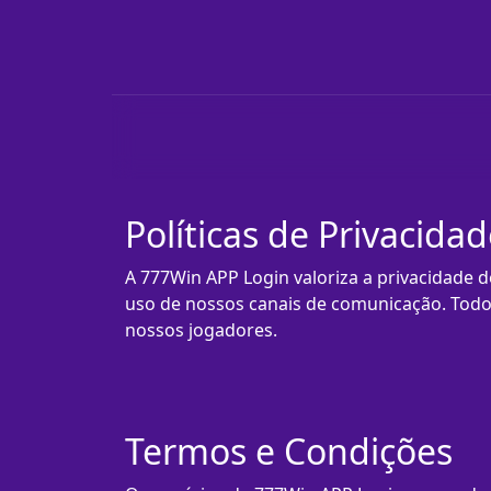
Políticas de Privacida
A 777Win APP Login valoriza a privacidade 
uso de nossos canais de comunicação. Todos
nossos jogadores.
Termos e Condições