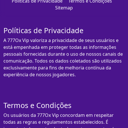
Políticas de Privacidade
Termos e Condições
Sitemap
Políticas de Privacidade
A 777Ox Vip valoriza a privacidade de seus usuários e
está empenhada em proteger todas as informações
pessoais fornecidas durante o uso de nossos canais de
comunicação. Todos os dados coletados são utilizados
exclusivamente para fins de melhoria contínua da
experiência de nossos jogadores.
Termos e Condições
Os usuários da 777Ox Vip concordam em respeitar
todas as regras e regulamentos estabelecidos. É