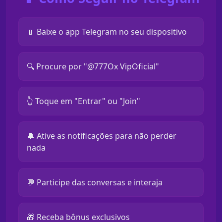
📱 Baixe o app Telegram no seu dispositivo
🔍 Procure por "@777Ox VipOficial"
👆 Toque em "Entrar" ou "Join"
🔔 Ative as notificações para não perder
nada
💬 Participe das conversas e interaja
🎁 Receba bônus exclusivos