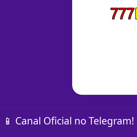
📱 Canal Oficial no Telegram!