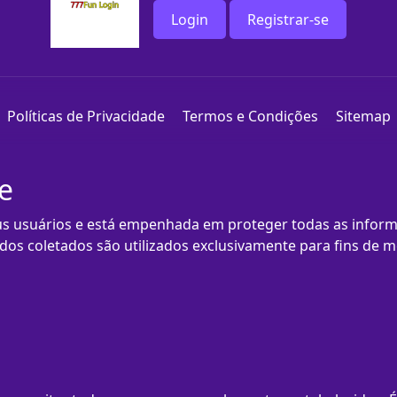
Login
Registrar-se
Políticas de Privacidade
Termos e Condições
Sitemap
de
eus usuários e está empenhada em proteger todas as infor
os coletados são utilizados exclusivamente para fins de m