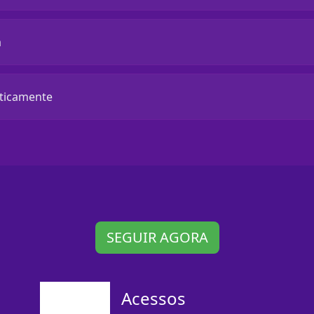
a
aticamente
SEGUIR AGORA
Acessos