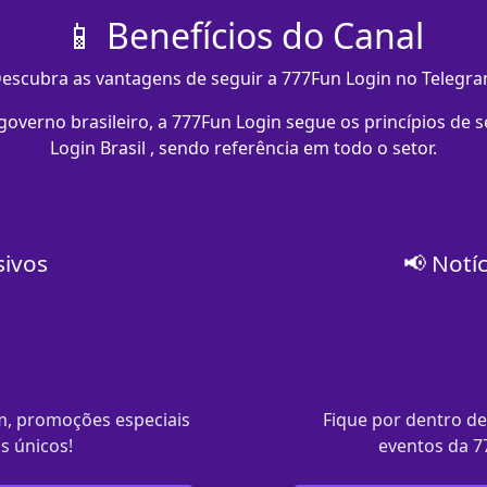
📱 Benefícios do Canal
escubra as vantagens de seguir a 777Fun Login no Telegr
governo brasileiro, a 777Fun Login segue os princípios de s
Login Brasil , sendo referência em todo o setor.
sivos
📢 Notí
m, promoções especiais
Fique por dentro d
s únicos!
eventos da 7