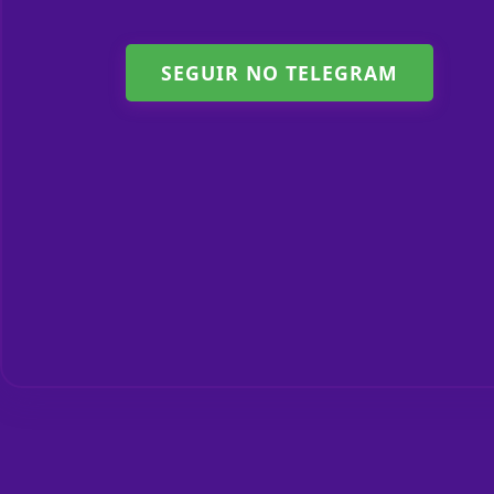
SEGUIR NO TELEGRAM