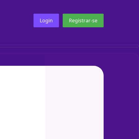
Login
Registrar-se