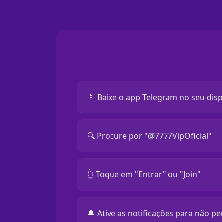
📱 Baixe o app Telegram no seu disp
🔍 Procure por "@7777VipOficial"
👆 Toque em "Entrar" ou "Join"
🔔 Ative as notificações para não p