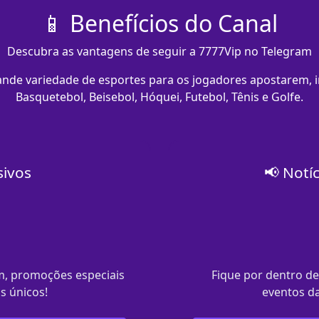
📱 Benefícios do Canal
Descubra as vantagens de seguir a 7777Vip no Telegram
nde variedade de esportes para os jogadores apostarem, in
Basquetebol, Beisebol, Hóquei, Futebol, Tênis e Golfe.
sivos
📢 Notí
m, promoções especiais
Fique por dentro d
s únicos!
eventos d