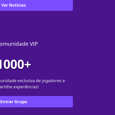
Ver Notícias
Comunidade VIP
1000+
unidade exclusiva de jogadores e
rtilhe experiências!
Entrar Grupo