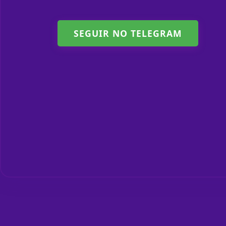
SEGUIR NO TELEGRAM