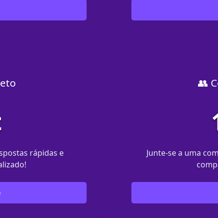
reto
👥 
t
espostas rápidas e
Junte-se a uma com
lizado!
compa
e