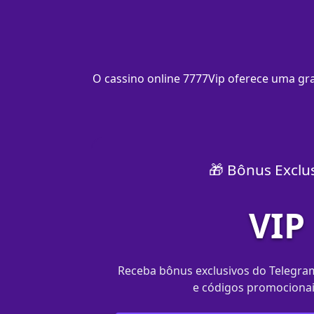
O cassino online 7777Vip oferece uma gra
🎁 Bônus Exclu
VIP
Receba bônus exclusivos do Telegra
e códigos promocionai