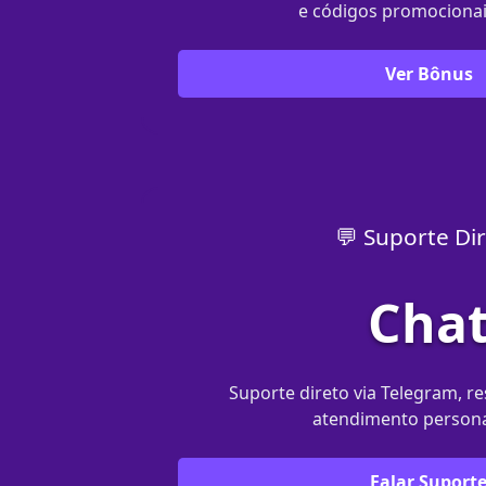
e códigos promocionai
Ver Bônus
💬 Suporte Di
Cha
Suporte direto via Telegram, r
atendimento persona
Falar Suport