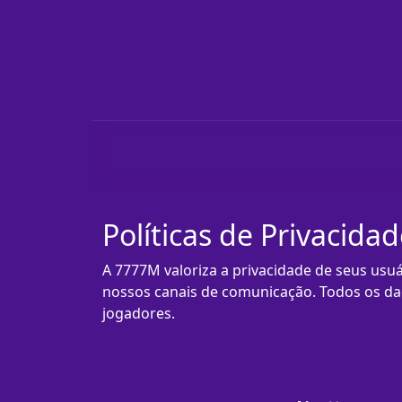
Políticas de Privacida
A 7777M valoriza a privacidade de seus us
nossos canais de comunicação. Todos os dad
jogadores.