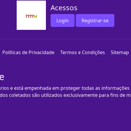
Acessos
Login
Registrar-se
Políticas de Privacidade
Termos e Condições
Sitemap
de
uários e está empenhada em proteger todas as informações 
os coletados são utilizados exclusivamente para fins de m