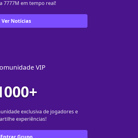
a 7777M em tempo real!
Ver Notícias
Comunidade VIP
1000+
unidade exclusiva de jogadores e
rtilhe experiências!
Entrar Grupo