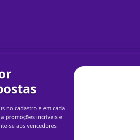
or
postas
us no cadastro e em cada
a promoções incríveis e
unte-se aos vencedores