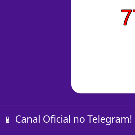
📱 Canal Oficial no Telegram!