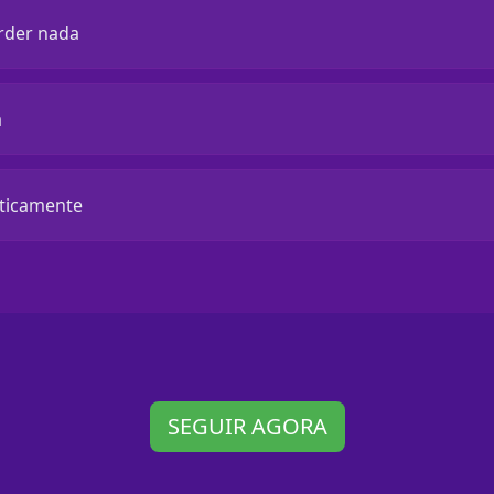
erder nada
a
aticamente
SEGUIR AGORA