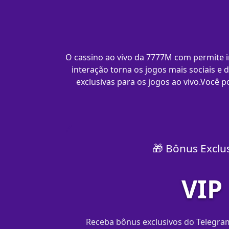
O cassino ao vivo da 7777M com​ permite i
interação torna os jogos mais sociais 
exclusivas para os jogos ao vivo.Você 
🎁 Bônus Exclu
VIP
Receba bônus exclusivos do Telegra