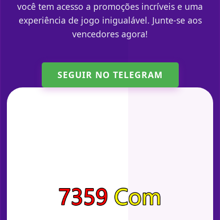
você tem acesso a promoções incríveis e uma
experiência de jogo inigualável. Junte-se aos
vencedores agora!
SEGUIR NO TELEGRAM