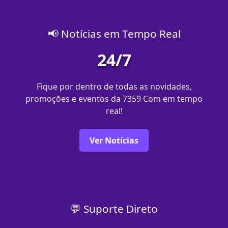
📢 Notícias em Tempo Real
24/7
Fique por dentro de todas as novidades,
promoções e eventos da 7359 Com em tempo
real!
Ver Notícias
💬 Suporte Direto