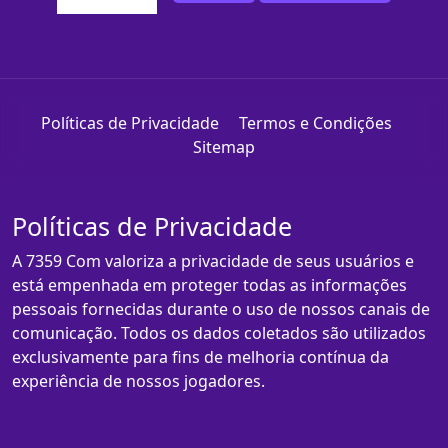
Políticas de Privacidade
Termos e Condições
Sitemap
Políticas de Privacidade
A 7359 Com valoriza a privacidade de seus usuários e
está empenhada em proteger todas as informações
pessoais fornecidas durante o uso de nossos canais de
comunicação. Todos os dados coletados são utilizados
exclusivamente para fins de melhoria contínua da
experiência de nossos jogadores.