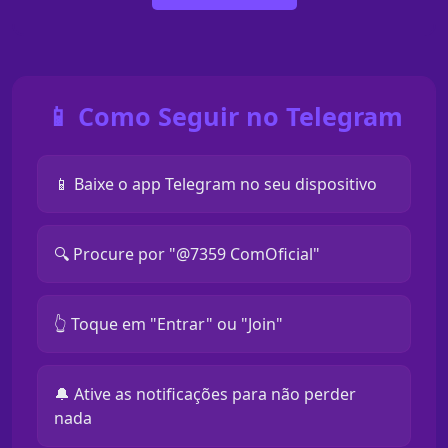
📱 Como Seguir no Telegram
📱 Baixe o app Telegram no seu dispositivo
🔍 Procure por "@7359 ComOficial"
👆 Toque em "Entrar" ou "Join"
🔔 Ative as notificações para não perder
nada