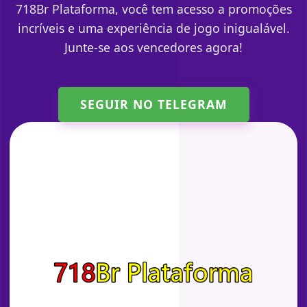
718Br Plataforma, você tem acesso a promoções
incríveis e uma experiência de jogo inigualável.
Junte-se aos vencedores agora!
SEGUIR NO TELEGRAM