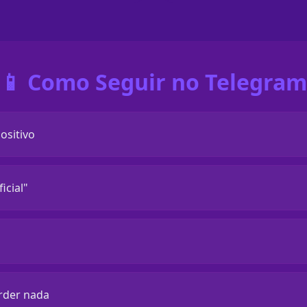
📱 Como Seguir no Telegram
ositivo
icial"
erder nada