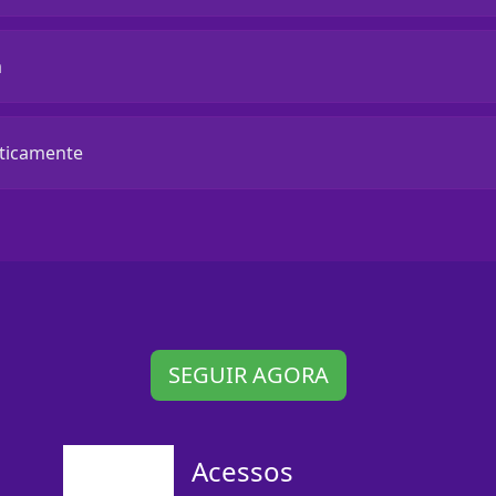
a
aticamente
SEGUIR AGORA
Acessos