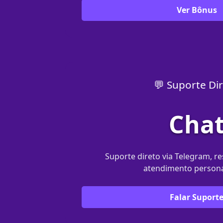
Ver Bônus
💬 Suporte Di
Cha
Suporte direto via Telegram, r
atendimento persona
Falar Suport