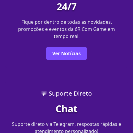
24/7
Fique por dentro de todas as novidades,
promoções e eventos da 6R Com Game em
tempo real!
Ver Notícias
💬 Suporte Direto
Chat
Suporte direto via Telegram, respostas rápidas e
atendimento personalizado!