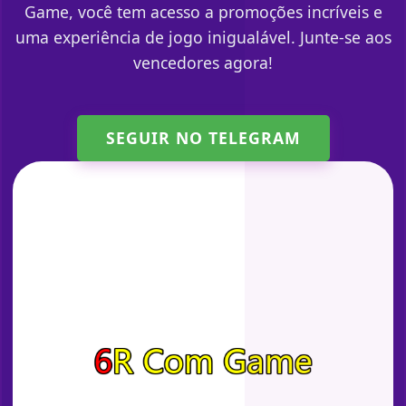
Game, você tem acesso a promoções incríveis e
uma experiência de jogo inigualável. Junte-se aos
vencedores agora!
SEGUIR NO TELEGRAM