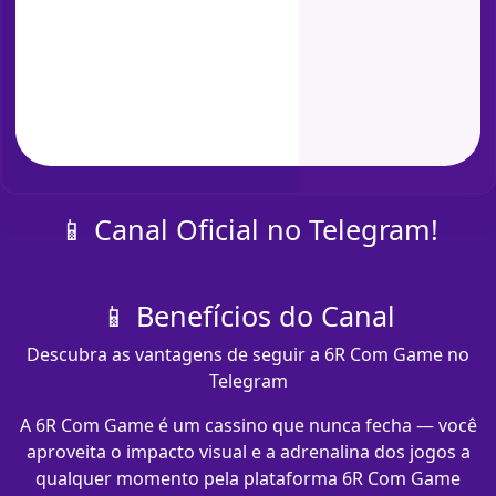
📱 Canal Oficial no Telegram!
📱 Benefícios do Canal
Descubra as vantagens de seguir a 6R Com Game no
Telegram
A 6R Com Game é um cassino que nunca fecha — você
aproveita o impacto visual e a adrenalina dos jogos a
qualquer momento pela plataforma 6R Com Game