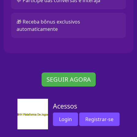
💬 Participe das conversas e interaja
🎁 Receba bônus exclusivos
automaticamente
SEGUIR AGORA
Acessos
Login
Registrar-se