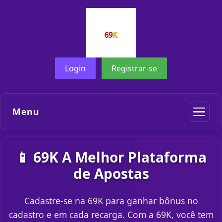
Login
Registrar-se
Menu
📱 69K A Melhor Plataforma
de Apostas
Cadastre-se na 69K para ganhar bônus no
cadastro e em cada recarga. Com a 69K, você tem