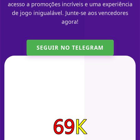
acesso a promoções incríveis e uma experiência
de jogo inigualável. Junte-se aos vencedores
agora!
SEGUIR NO TELEGRAM