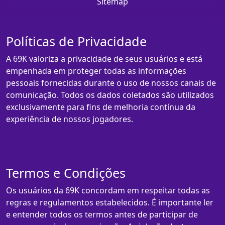
Sitemap
Políticas de Privacidade
A 69K valoriza a privacidade de seus usuários e está
empenhada em proteger todas as informações
pessoais fornecidas durante o uso de nossos canais de
comunicação. Todos os dados coletados são utilizados
exclusivamente para fins de melhoria contínua da
experiência de nossos jogadores.
Termos e Condições
Os usuários da 69K concordam em respeitar todas as
regras e regulamentos estabelecidos. É importante ler
e entender todos os termos antes de participar de