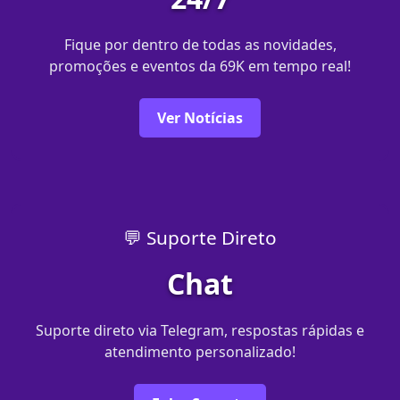
Fique por dentro de todas as novidades,
promoções e eventos da 69K em tempo real!
Ver Notícias
💬 Suporte Direto
Chat
Suporte direto via Telegram, respostas rápidas e
atendimento personalizado!