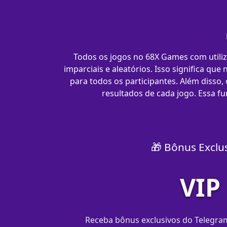
Todos os jogos no 68X Games com​ util
imparciais e aleatórios. Isso significa qu
para todos os participantes. Além disso,
resultados de cada jogo. Essa f
🎁 Bônus Exclu
VIP
Receba bônus exclusivos do Telegra