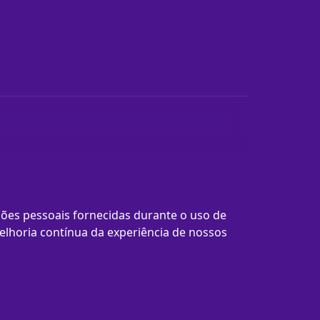
ões pessoais fornecidas durante o uso de
elhoria contínua da experiência de nossos