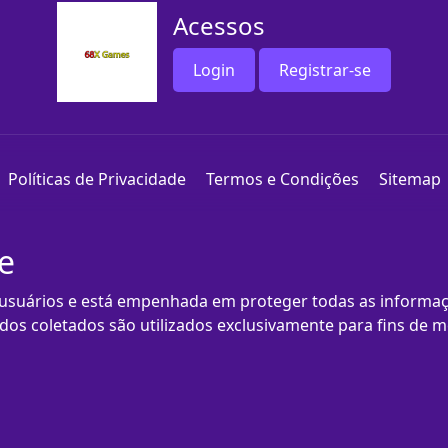
Acessos
Login
Registrar-se
Políticas de Privacidade
Termos e Condições
Sitemap
de
s usuários e está empenhada em proteger todas as informaç
os coletados são utilizados exclusivamente para fins de m