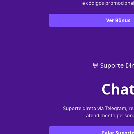
e códigos promocionai
Ver Bônus
💬 Suporte Di
Cha
Suporte direto via Telegram, r
atendimento persona
Falar Suport