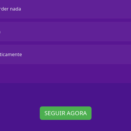
erder nada
a
aticamente
SEGUIR AGORA