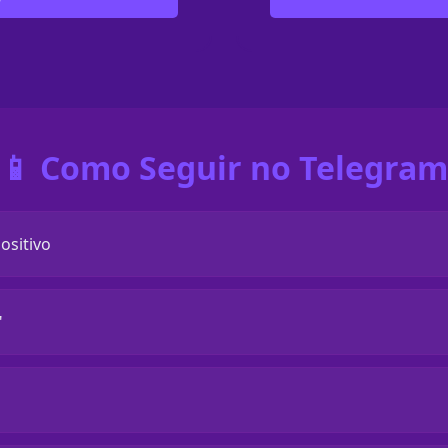
📱 Como Seguir no Telegram
ositivo
"