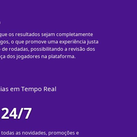
m
 que os resultados sejam completamente
 jogos, o que promove uma experiência justa
 de rodadas, possibilitando a revisão dos
nça dos jogadores na plataforma.
cias em Tempo Real
24/7
e todas as novidades, promoções e