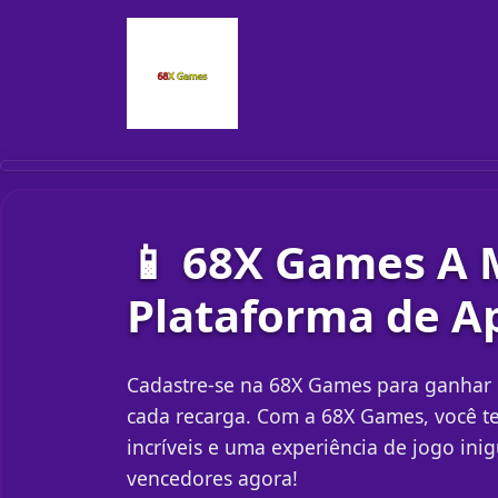
📱 68X Games A 
Plataforma de A
Cadastre-se na 68X Games para ganhar
cada recarga. Com a 68X Games, você 
incríveis e uma experiência de jogo inig
vencedores agora!