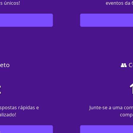
s únicos!
eventos da 
reto
👥 
t
espostas rápidas e
Junte-se a uma com
lizado!
compa
e