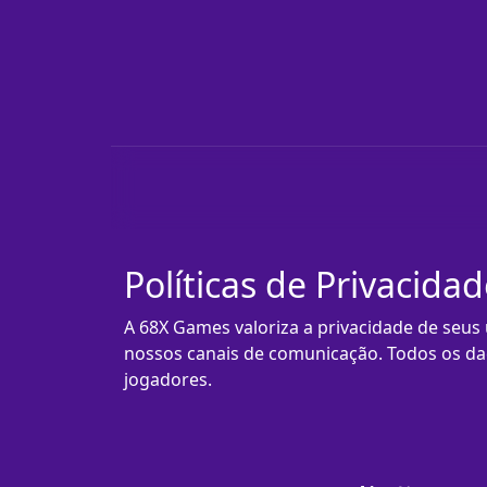
Políticas de Privacida
A 68X Games valoriza a privacidade de seu
nossos canais de comunicação. Todos os dad
jogadores.