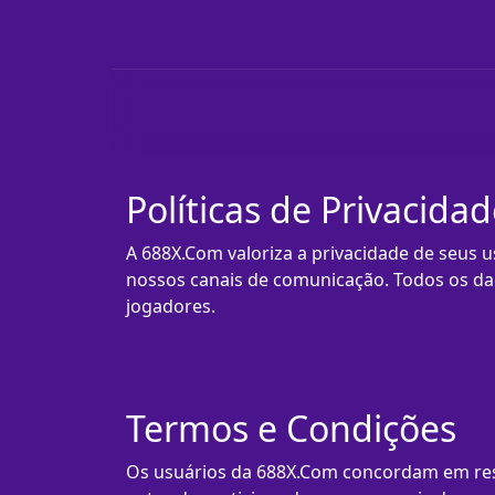
Políticas de Privacida
A 688X.Com valoriza a privacidade de seus 
nossos canais de comunicação. Todos os dad
jogadores.
Termos e Condições
Os usuários da 688X.Com concordam em resp