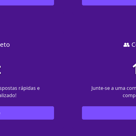
reto
👥 
t
espostas rápidas e
Junte-se a uma com
lizado!
compa
e