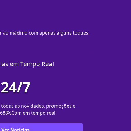
rtir ao máximo com apenas alguns toques.
cias em Tempo Real
24/7
e todas as novidades, promoções e
 688X.Com em tempo real!
Ver Notícias