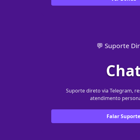
💬 Suporte Di
Cha
Suporte direto via Telegram, r
atendimento persona
Falar Suport