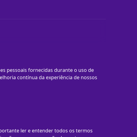
es pessoais fornecidas durante o uso de
elhoria contínua da experiência de nossos
ortante ler e entender todos os termos