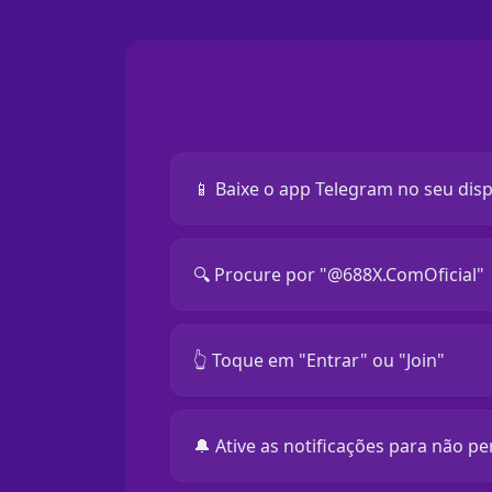
📱 Baixe o app Telegram no seu disp
🔍 Procure por "@688X.ComOficial"
👆 Toque em "Entrar" ou "Join"
🔔 Ative as notificações para não p