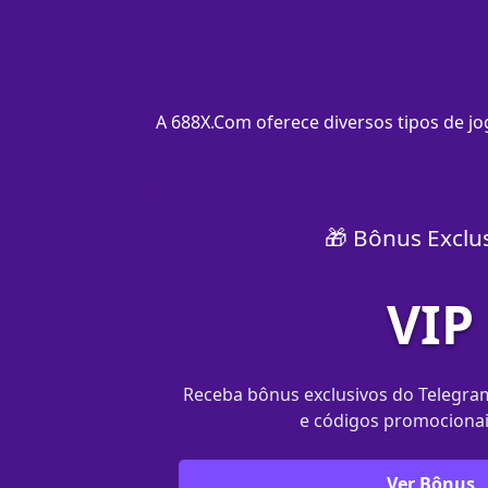
A 688X.Com oferece diversos tipos de jo
🎁 Bônus Exclu
VIP
Receba bônus exclusivos do Telegra
e códigos promocionai
Ver Bônus