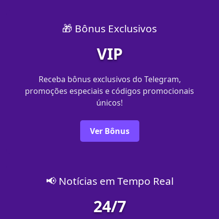
🎁 Bônus Exclusivos
VIP
Receba bônus exclusivos do Telegram,
promoções especiais e códigos promocionais
únicos!
Ver Bônus
📢 Notícias em Tempo Real
24/7