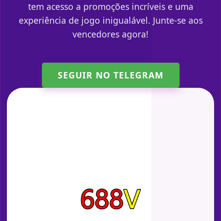
tem acesso a promoções incríveis e uma
experiência de jogo inigualável. Junte-se aos
vencedores agora!
SEGUIR NO TELEGRAM