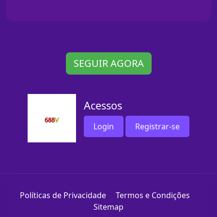
SEGUIR AGORA
Acessos
Login
Registrar-se
Políticas de Privacidade
Termos e Condições
Sitemap