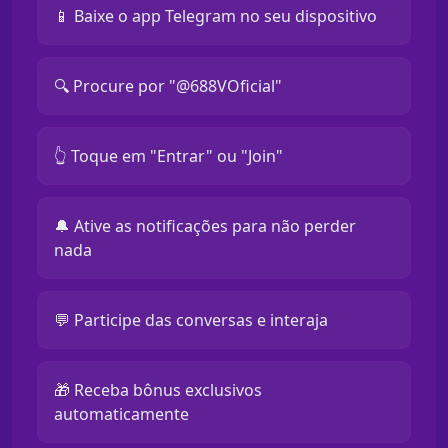
📱 Baixe o app Telegram no seu dispositivo
🔍 Procure por "@688VOficial"
👆 Toque em "Entrar" ou "Join"
🔔 Ative as notificações para não perder
nada
💬 Participe das conversas e interaja
🎁 Receba bônus exclusivos
automaticamente