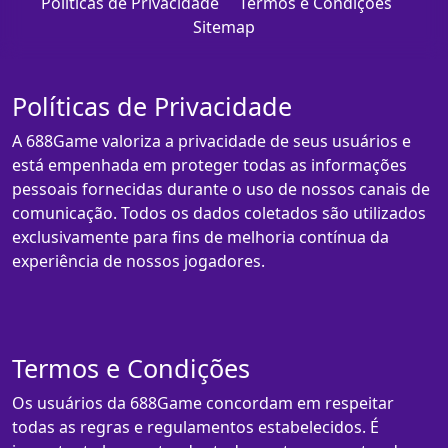
Políticas de Privacidade
Termos e Condições
Sitemap
Políticas de Privacidade
A 688Game valoriza a privacidade de seus usuários e
está empenhada em proteger todas as informações
pessoais fornecidas durante o uso de nossos canais de
comunicação. Todos os dados coletados são utilizados
exclusivamente para fins de melhoria contínua da
experiência de nossos jogadores.
Termos e Condições
Os usuários da 688Game concordam em respeitar
todas as regras e regulamentos estabelecidos. É