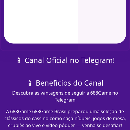
📱 Canal Oficial no Telegram!
📱 Benefícios do Canal
Descubra as vantagens de seguir a 688Game no
Telegram
A 688Game 688Game Brasil preparou uma seleção de
clássicos do cassino como caça-níqueis, jogos de mesa,
crupiês ao vivo e vídeo pôquer — venha se desafiar!