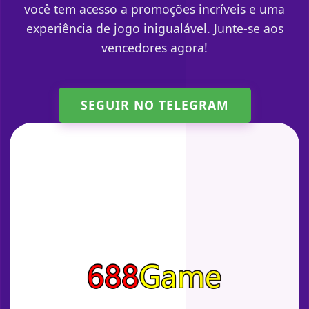
você tem acesso a promoções incríveis e uma
experiência de jogo inigualável. Junte-se aos
vencedores agora!
SEGUIR NO TELEGRAM