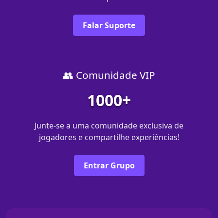
Falar Suporte
👥 Comunidade VIP
1000+
Junte-se a uma comunidade exclusiva de
jogadores e compartilhe experiências!
Entrar Grupo