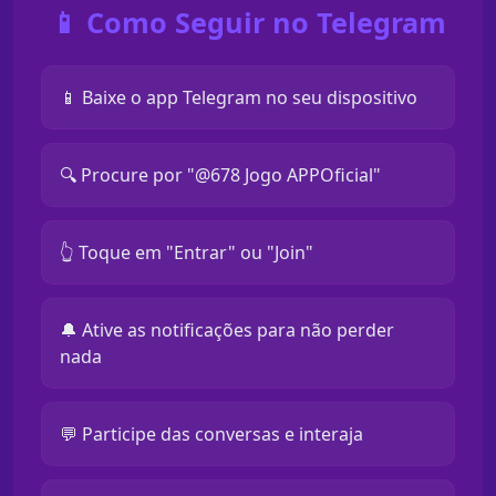
📱 Como Seguir no Telegram
📱 Baixe o app Telegram no seu dispositivo
🔍 Procure por "@678 Jogo APPOficial"
👆 Toque em "Entrar" ou "Join"
🔔 Ative as notificações para não perder
nada
💬 Participe das conversas e interaja