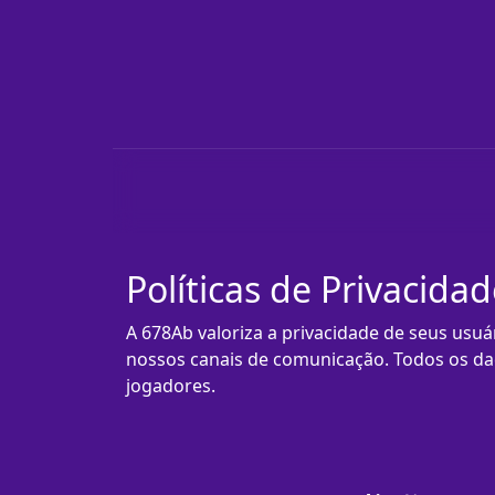
Políticas de Privacida
A 678Ab valoriza a privacidade de seus usu
nossos canais de comunicação. Todos os dad
jogadores.