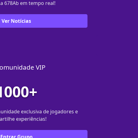
a 678Ab em tempo real!
Ver Notícias
Comunidade VIP
1000+
unidade exclusiva de jogadores e
rtilhe experiências!
Entrar Grupo