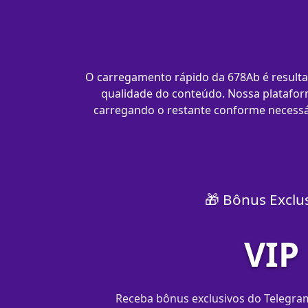
O carregamento rápido da 678Ab é result
qualidade do conteúdo. Nossa plataform
carregando o restante conforme necess
🎁 Bônus Exclu
VIP
Receba bônus exclusivos do Telegra