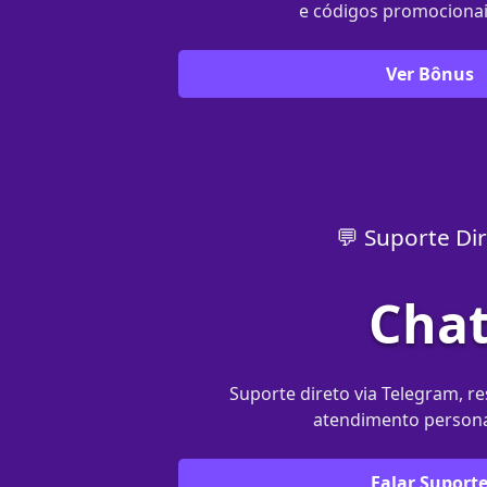
e códigos promocionai
Ver Bônus
💬 Suporte Di
Cha
Suporte direto via Telegram, r
atendimento persona
Falar Suport