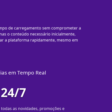
 tempo de carregamento sem comprometer a
nas o conteúdo necessário inicialmente,
sar a plataforma rapidamente, mesmo em
cias em Tempo Real
24/7
e todas as novidades, promoções e