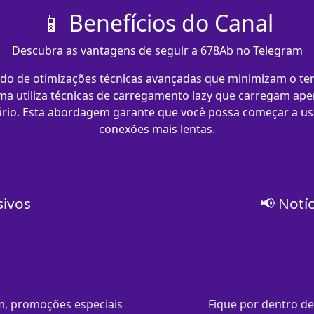
📱 Benefícios do Canal
Descubra as vantagens de seguir a 678Ab no Telegram
ado de otimizações técnicas avançadas que minimizam o
a utiliza técnicas de carregamento lazy que carregam ape
ário. Esta abordagem garante que você possa começar a u
conexões mais lentas.
sivos
📢 Notí
m, promoções especiais
Fique por dentro d