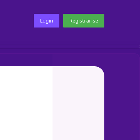
Login
Registrar-se