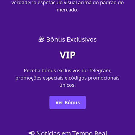
verdadeiro espetáculo visual acima do padrão do
mercado.
🎁 Bônus Exclusivos
VIP
Receba bônus exclusivos do Telegram,
promoções especiais e códigos promocionais
únicos!
Ver Bônus
📢 Notícias em Tempo Real