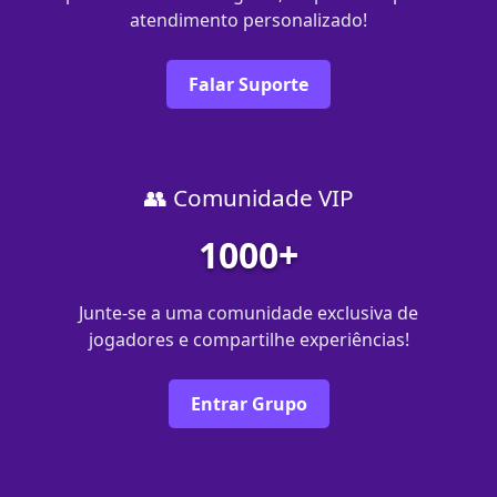
atendimento personalizado!
Falar Suporte
👥 Comunidade VIP
1000+
Junte-se a uma comunidade exclusiva de
jogadores e compartilhe experiências!
Entrar Grupo