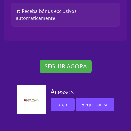
🎁 Receba bônus exclusivos
automaticamente
SEGUIR AGORA
Acessos
Login
Registrar-se