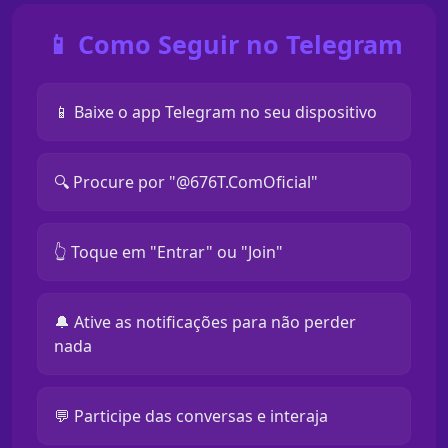
📱 Como Seguir no Telegram
📱 Baixe o app Telegram no seu dispositivo
🔍 Procure por "@676T.ComOficial"
👆 Toque em "Entrar" ou "Join"
🔔 Ative as notificações para não perder
nada
💬 Participe das conversas e interaja