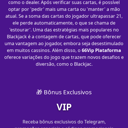
como o dealer. Após verificar suas cartas, é possível
optar por 'pedir' mais uma carta ou 'manter' a mão
atual. Se a soma das cartas do jogador ultrapassar 21,
ele perde automaticamente, o que se chama de
'estourar'. Uma das estratégias mais populares no
Blackjack é a contagem de cartas, que pode oferecer
uma vantagem ao jogador, embora seja desestimulado
em muitos cassinos. Além disso, o
66Vip Plataforma
oferece variações do jogo que trazem novos desafios e
diversão, como o Blackjac.
🎁 Bônus Exclusivos
VIP
Receba bônus exclusivos do Telegram,