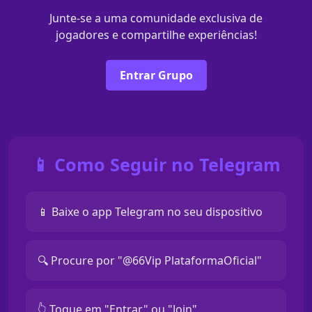
Junte-se a uma comunidade exclusiva de
jogadores e compartilhe experiências!
Entrar Grupo
📱 Como Seguir no Telegram
📱 Baixe o app Telegram no seu dispositivo
🔍 Procure por "@66Vip PlataformaOficial"
👆 Toque em "Entrar" ou "Join"