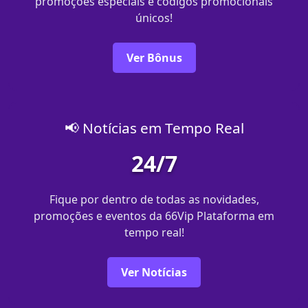
promoções especiais e códigos promocionais
únicos!
Ver Bônus
📢 Notícias em Tempo Real
24/7
Fique por dentro de todas as novidades,
promoções e eventos da 66Vip Plataforma em
tempo real!
Ver Notícias