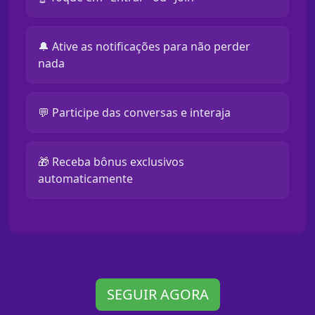
🔔 Ative as notificações para não perder
nada
💬 Participe das conversas e interaja
🎁 Receba bônus exclusivos
automaticamente
SEGUIR AGORA