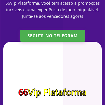
66Vip Plataforma, você tem acesso a promoções
incríveis e uma experiência de jogo inigualável.
Junte-se aos vencedores agora!
SEGUIR NO TELEGRAM