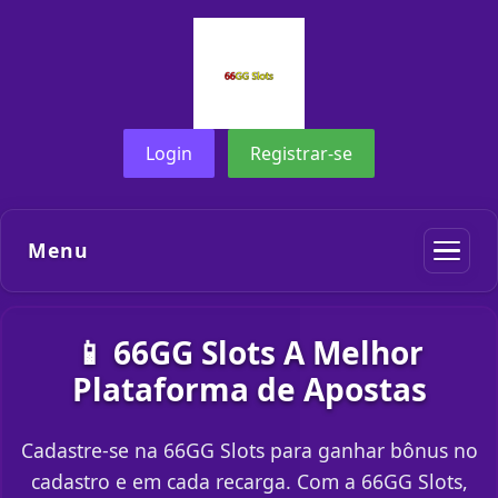
Login
Registrar-se
Menu
📱 66GG Slots A Melhor
Plataforma de Apostas
Cadastre-se na 66GG Slots para ganhar bônus no
cadastro e em cada recarga. Com a 66GG Slots,