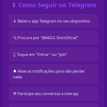
📱 Como Seguir no Telegram
📱 Baixe o app Telegram no seu dispositivo
🔍 Procure por "@66GG SlotsOficial"
👆 Toque em "Entrar" ou "Join"
🔔 Ative as notificações para não perder
nada
💬 Participe das conversas e interaja