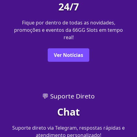
24/7
Fique por dentro de todas as novidades,
promoções e eventos da 66GG Slots em tempo
real!
Ver Notícias
💬 Suporte Direto
Chat
Suporte direto via Telegram, respostas rápidas e
atendimento personalizado!