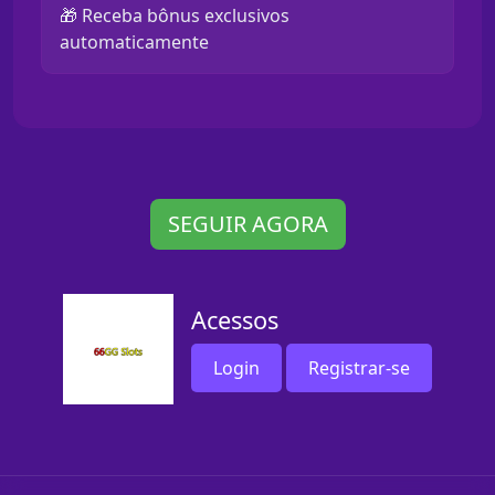
🎁 Receba bônus exclusivos
automaticamente
SEGUIR AGORA
Acessos
Login
Registrar-se