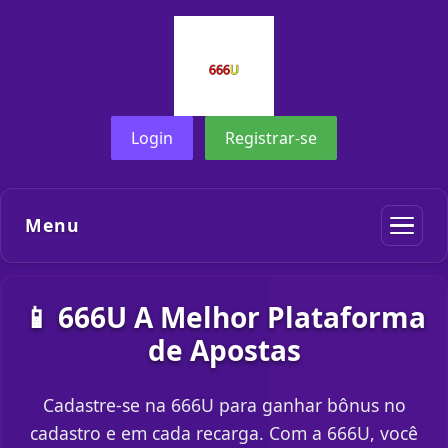
Login
Registrar-se
Menu
📱 666U A Melhor Plataforma
de Apostas
Cadastre-se na 666U para ganhar bônus no
cadastro e em cada recarga. Com a 666U, você