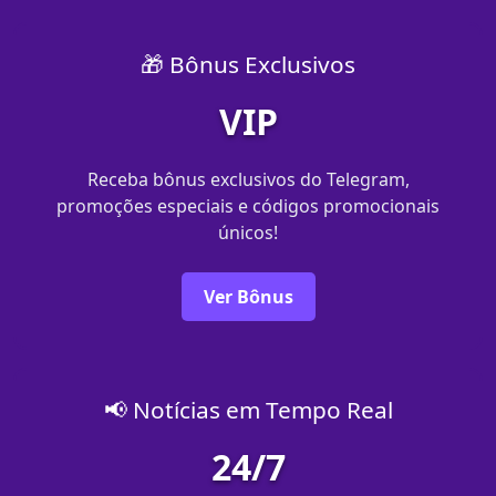
🎁 Bônus Exclusivos
VIP
Receba bônus exclusivos do Telegram,
promoções especiais e códigos promocionais
únicos!
Ver Bônus
📢 Notícias em Tempo Real
24/7