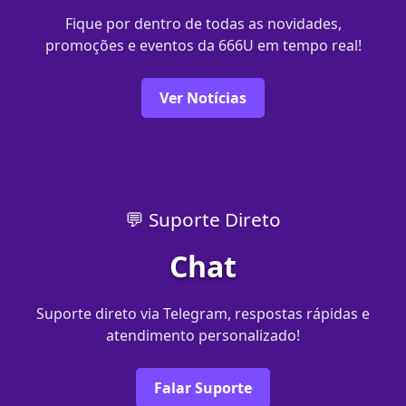
Fique por dentro de todas as novidades,
promoções e eventos da 666U em tempo real!
Ver Notícias
💬 Suporte Direto
Chat
Suporte direto via Telegram, respostas rápidas e
atendimento personalizado!
Falar Suporte