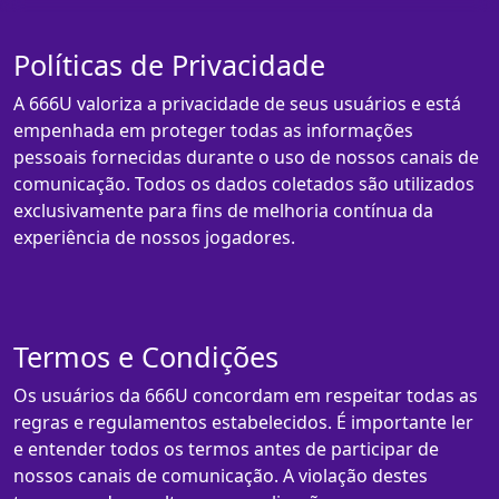
Políticas de Privacidade
A 666U valoriza a privacidade de seus usuários e está
empenhada em proteger todas as informações
pessoais fornecidas durante o uso de nossos canais de
comunicação. Todos os dados coletados são utilizados
exclusivamente para fins de melhoria contínua da
experiência de nossos jogadores.
Termos e Condições
Os usuários da 666U concordam em respeitar todas as
regras e regulamentos estabelecidos. É importante ler
e entender todos os termos antes de participar de
nossos canais de comunicação. A violação destes