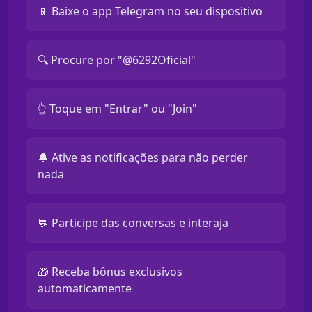
📱 Baixe o app Telegram no seu dispositivo
🔍 Procure por "@6292Oficial"
👆 Toque em "Entrar" ou "Join"
🔔 Ative as notificações para não perder
nada
💬 Participe das conversas e interaja
🎁 Receba bônus exclusivos
automaticamente