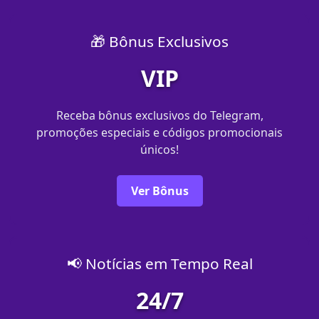
🎁 Bônus Exclusivos
VIP
Receba bônus exclusivos do Telegram,
promoções especiais e códigos promocionais
únicos!
Ver Bônus
📢 Notícias em Tempo Real
24/7