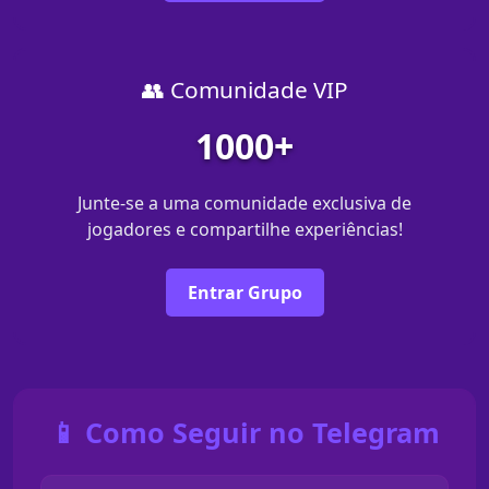
👥 Comunidade VIP
1000+
Junte-se a uma comunidade exclusiva de
jogadores e compartilhe experiências!
Entrar Grupo
📱 Como Seguir no Telegram