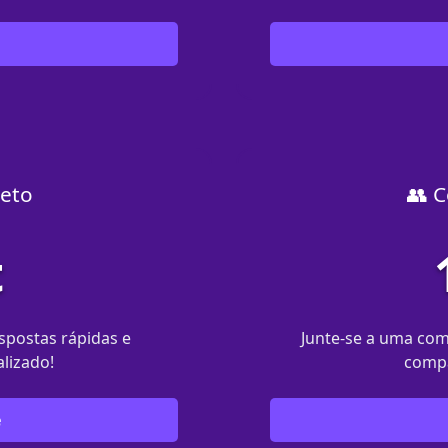
reto
👥 
t
espostas rápidas e
Junte-se a uma com
lizado!
compa
e