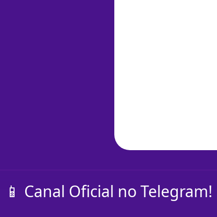
📱 Canal Oficial no Telegram!