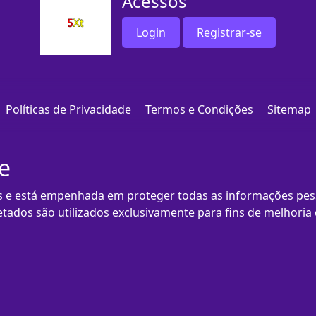
Acessos
Login
Registrar-se
Políticas de Privacidade
Termos e Condições
Sitemap
de
ios e está empenhada em proteger todas as informações pes
tados são utilizados exclusivamente para fins de melhoria