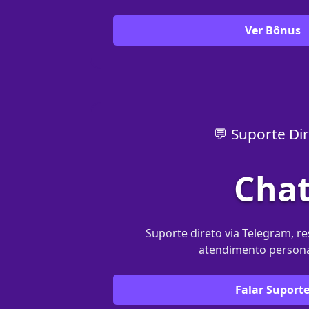
Ver Bônus
💬 Suporte Di
Cha
Suporte direto via Telegram, r
atendimento persona
Falar Suport