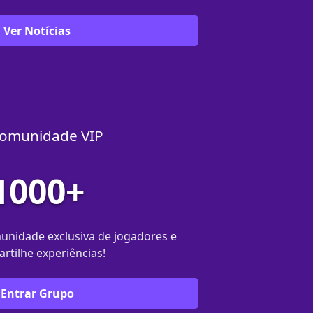
Ver Notícias
Comunidade VIP
1000+
unidade exclusiva de jogadores e
rtilhe experiências!
Entrar Grupo