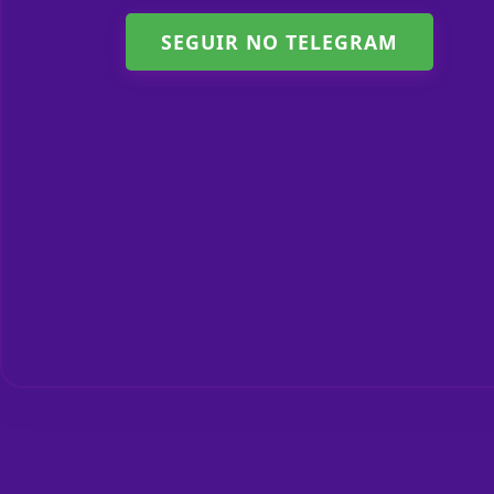
SEGUIR NO TELEGRAM