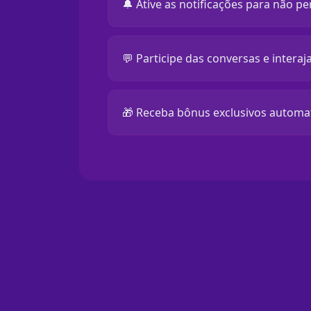
🔔 Ative as notificações para não p
💬 Participe das conversas e interaj
🎁 Receba bônus exclusivos autom