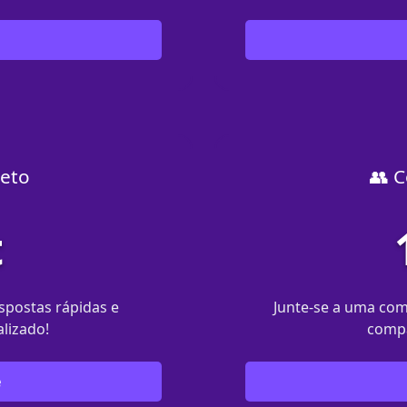
reto
👥 
t
espostas rápidas e
Junte-se a uma com
lizado!
compa
e