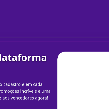
Plataforma
o cadastro e em cada
romoções incríveis e uma
se aos vencedores agora!