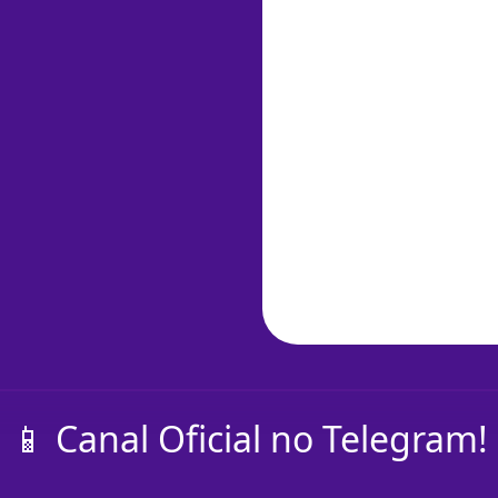
📱 Canal Oficial no Telegram!