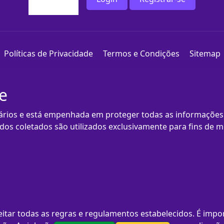
Políticas de Privacidade
Termos e Condições
Sitemap
de
uários e está empenhada em proteger todas as informações
os coletados são utilizados exclusivamente para fins de m
ar todas as regras e regulamentos estabelecidos. É impor