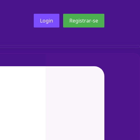
Login
Registrar-se