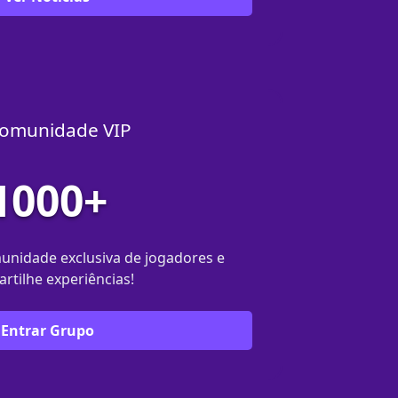
Comunidade VIP
1000+
unidade exclusiva de jogadores e
rtilhe experiências!
Entrar Grupo