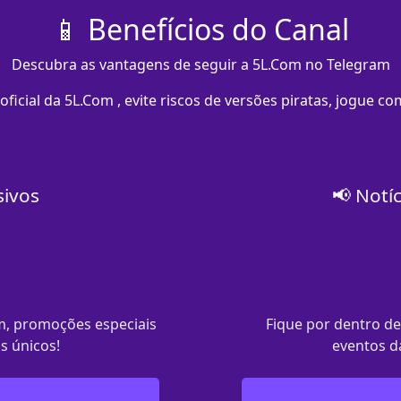
📱 Benefícios do Canal
Descubra as vantagens de seguir a 5L.Com no Telegram
ficial da 5L.Com , evite riscos de versões piratas, jogue c
sivos
📢 Notí
m, promoções especiais
Fique por dentro d
s únicos!
eventos d