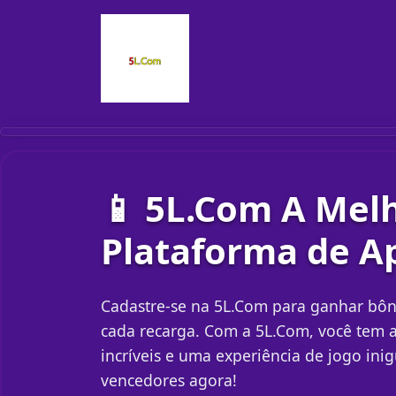
📱 5L.Com A Mel
Plataforma de A
Cadastre-se na 5L.Com para ganhar bôn
cada recarga. Com a 5L.Com, você tem 
incríveis e uma experiência de jogo inig
vencedores agora!