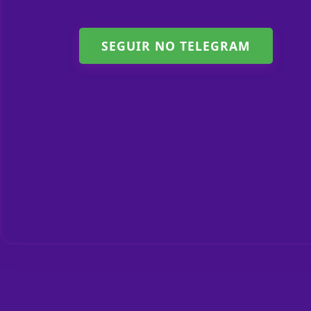
SEGUIR NO TELEGRAM