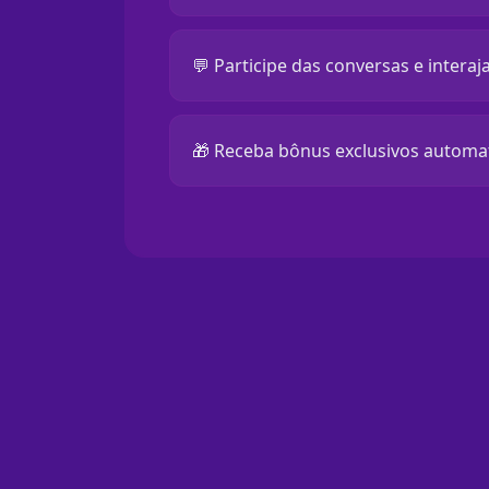
💬 Participe das conversas e interaj
🎁 Receba bônus exclusivos autom