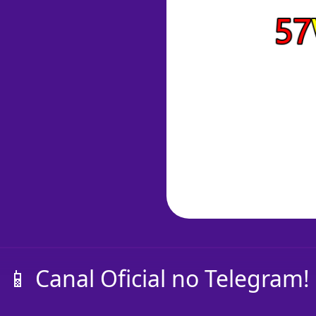
📱 Canal Oficial no Telegram!