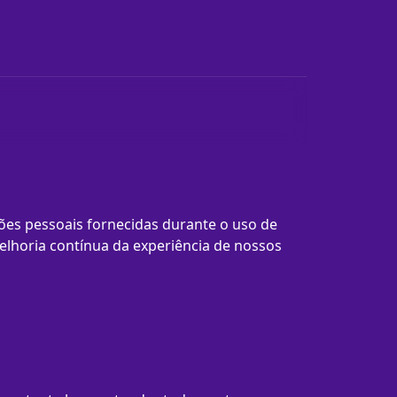
ões pessoais fornecidas durante o uso de
elhoria contínua da experiência de nossos