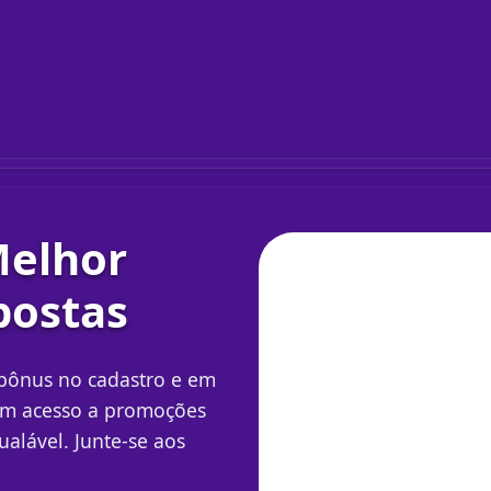
Melhor
postas
bônus no cadastro e em
em acesso a promoções
ualável. Junte-se aos