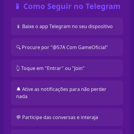
📱 Como Seguir no Telegram
📱 Baixe o app Telegram no seu dispositivo
🔍 Procure por "@57A Com GameOficial"
👆 Toque em "Entrar" ou "Join"
🔔 Ative as notificações para não perder
nada
💬 Participe das conversas e interaja