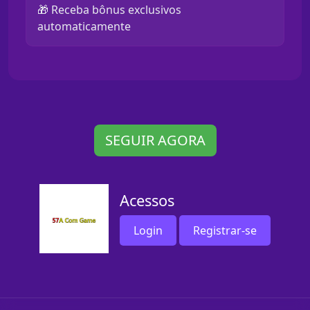
🎁 Receba bônus exclusivos
automaticamente
SEGUIR AGORA
Acessos
Login
Registrar-se