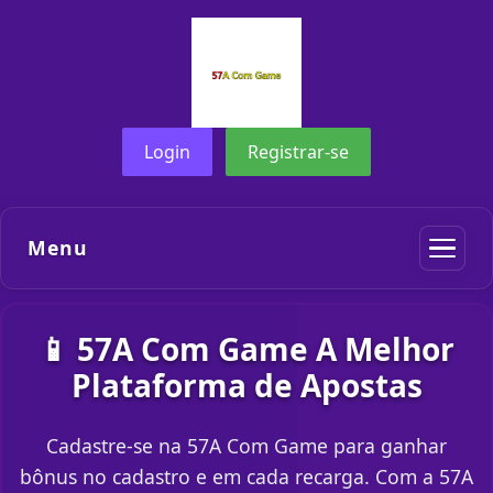
Login
Registrar-se
Menu
📱 57A Com Game A Melhor
Plataforma de Apostas
Cadastre-se na 57A Com Game para ganhar
bônus no cadastro e em cada recarga. Com a 57A