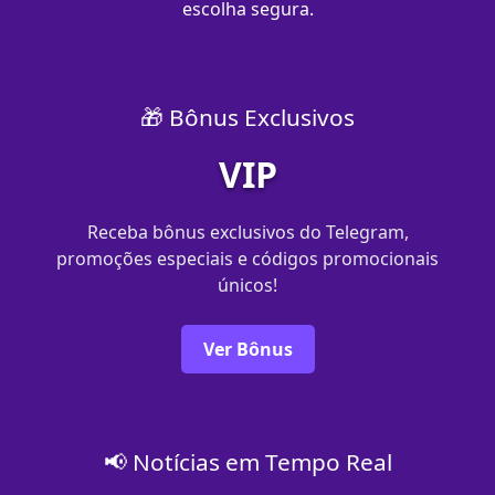
escolha segura.
🎁 Bônus Exclusivos
VIP
Receba bônus exclusivos do Telegram,
promoções especiais e códigos promocionais
únicos!
Ver Bônus
📢 Notícias em Tempo Real