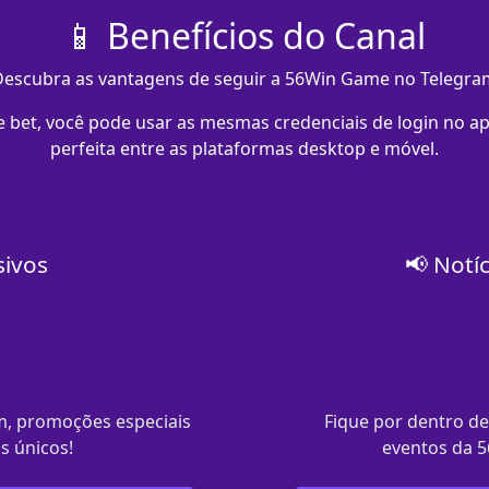
📱 Benefícios do Canal
Descubra as vantagens de seguir a 56Win Game no Telegra
 bet, você pode usar as mesmas credenciais de login no ap
perfeita entre as plataformas desktop e móvel.
sivos
📢 Notí
m, promoções especiais
Fique por dentro d
s únicos!
eventos da 