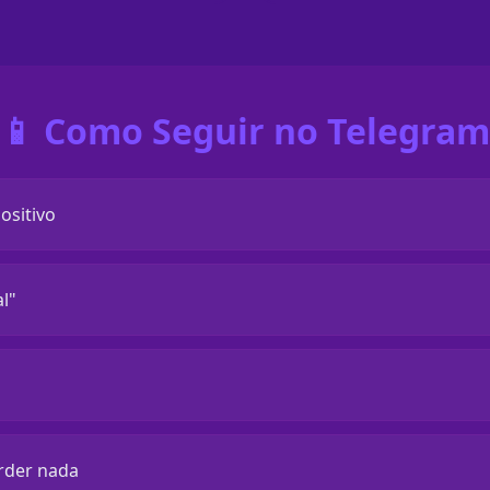
📱 Como Seguir no Telegram
ositivo
l"
erder nada