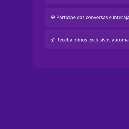
💬 Participe das conversas e interaj
🎁 Receba bônus exclusivos autom