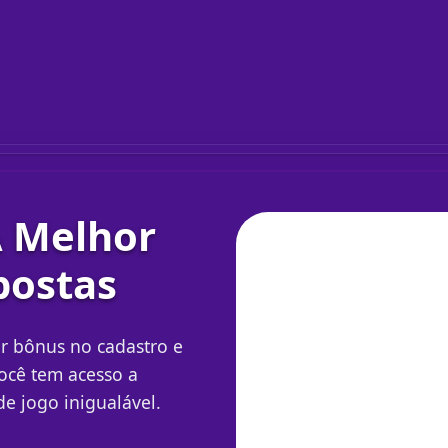
A Melhor
postas
r bônus no cadastro e
ocê tem acesso a
e jogo inigualável.