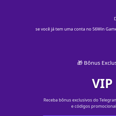
se você já tem uma conta no 56Win Game
🎁 Bônus Exclu
VIP
Receba bônus exclusivos do Telegra
e códigos promocionai