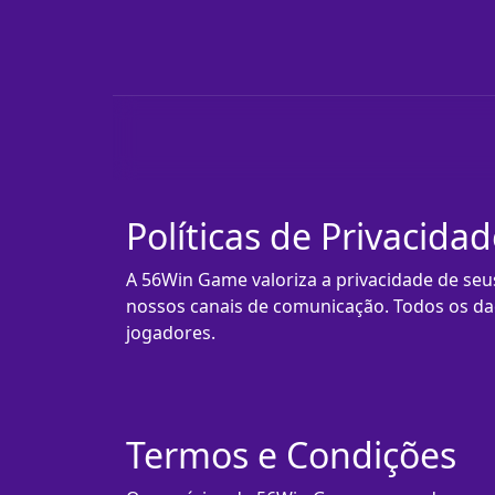
Políticas de Privacida
A 56Win Game valoriza a privacidade de se
nossos canais de comunicação. Todos os dad
jogadores.
Termos e Condições