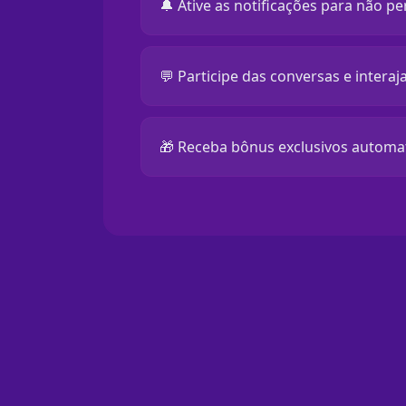
🔔 Ative as notificações para não p
💬 Participe das conversas e interaj
🎁 Receba bônus exclusivos autom