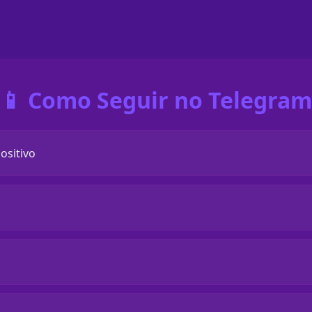
📱 Como Seguir no Telegram
ositivo