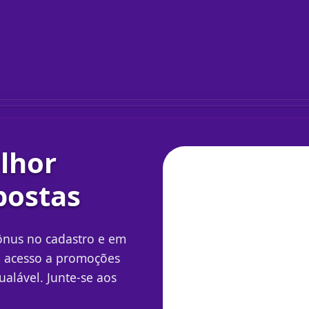
lhor
postas
ônus no cadastro e em
m acesso a promoções
ualável. Junte-se aos