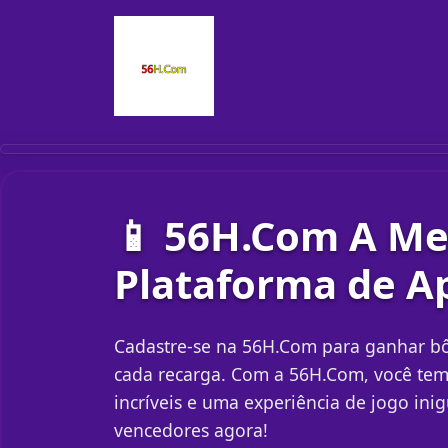
📱 56H.Com A Me
Plataforma de A
Cadastre-se na 56H.Com para ganhar b
cada recarga. Com a 56H.Com, você te
incríveis e uma experiência de jogo inig
vencedores agora!