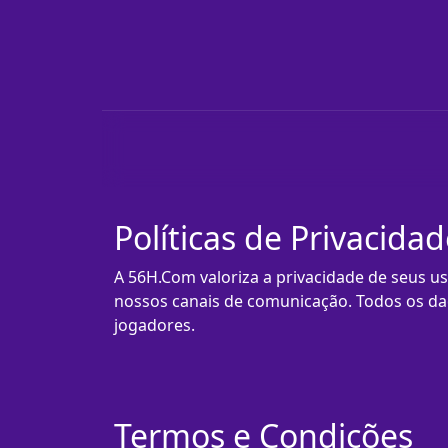
Políticas de Privacida
A 56H.Com valoriza a privacidade de seus 
nossos canais de comunicação. Todos os dad
jogadores.
Termos e Condições