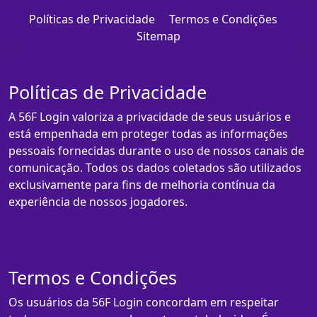
Políticas de Privacidade
Termos e Condições
Sitemap
Políticas de Privacidade
A 56F Login valoriza a privacidade de seus usuários e
está empenhada em proteger todas as informações
pessoais fornecidas durante o uso de nossos canais de
comunicação. Todos os dados coletados são utilizados
exclusivamente para fins de melhoria contínua da
experiência de nossos jogadores.
Termos e Condições
Os usuários da 56F Login concordam em respeitar