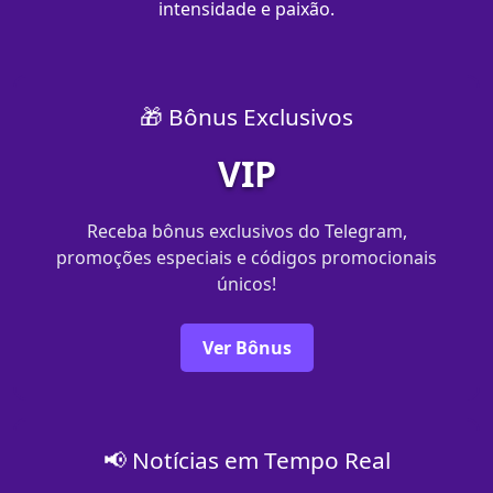
intensidade e paixão.
🎁 Bônus Exclusivos
VIP
Receba bônus exclusivos do Telegram,
promoções especiais e códigos promocionais
únicos!
Ver Bônus
📢 Notícias em Tempo Real