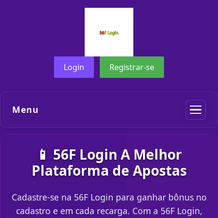
Login
Registrar-se
Menu
📱 56F Login A Melhor
Plataforma de Apostas
Cadastre-se na 56F Login para ganhar bônus no
cadastro e em cada recarga. Com a 56F Login,