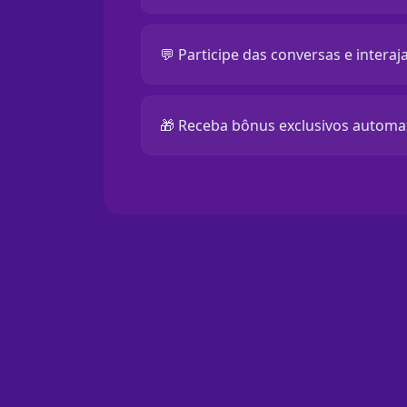
💬 Participe das conversas e interaj
🎁 Receba bônus exclusivos autom