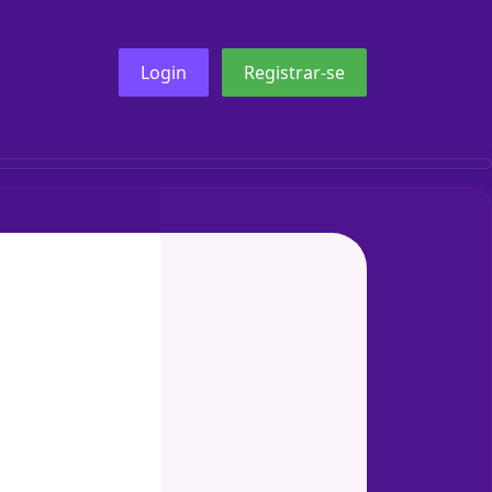
Login
Registrar-se