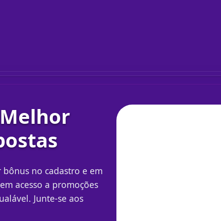
 Melhor
postas
r bônus no cadastro e em
 tem acesso a promoções
ualável. Junte-se aos