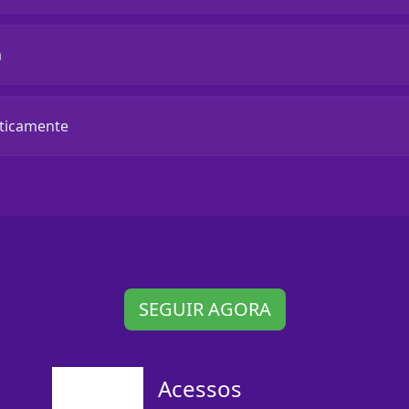
a
aticamente
SEGUIR AGORA
Acessos