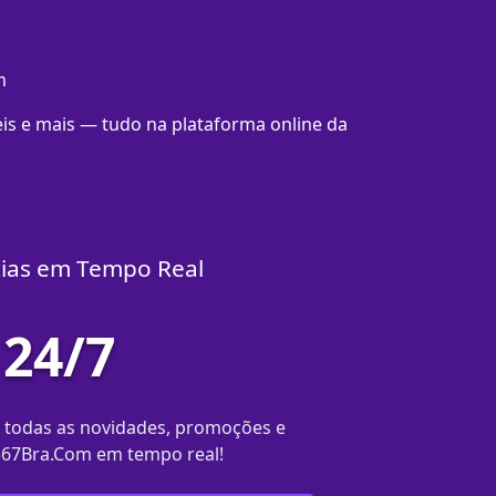
m
is e mais — tudo na plataforma online da
cias em Tempo Real
24/7
e todas as novidades, promoções e
567Bra.Com em tempo real!