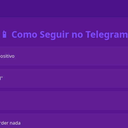
📱 Como Seguir no Telegram
ositivo
l"
erder nada