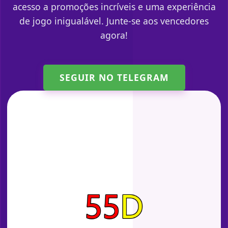
acesso a promoções incríveis e uma experiência
de jogo inigualável. Junte-se aos vencedores
agora!
SEGUIR NO TELEGRAM