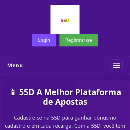
Login
Registrar-se
Menu
📱 55D A Melhor Plataforma
de Apostas
Cadastre-se na 55D para ganhar bônus no
cadastro e em cada recarga. Com a 55D, você tem