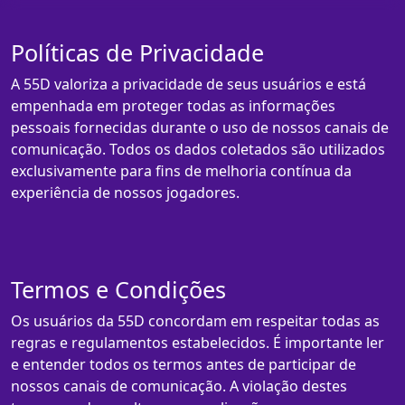
Políticas de Privacidade
A 55D valoriza a privacidade de seus usuários e está
empenhada em proteger todas as informações
pessoais fornecidas durante o uso de nossos canais de
comunicação. Todos os dados coletados são utilizados
exclusivamente para fins de melhoria contínua da
experiência de nossos jogadores.
Termos e Condições
Os usuários da 55D concordam em respeitar todas as
regras e regulamentos estabelecidos. É importante ler
e entender todos os termos antes de participar de
nossos canais de comunicação. A violação destes