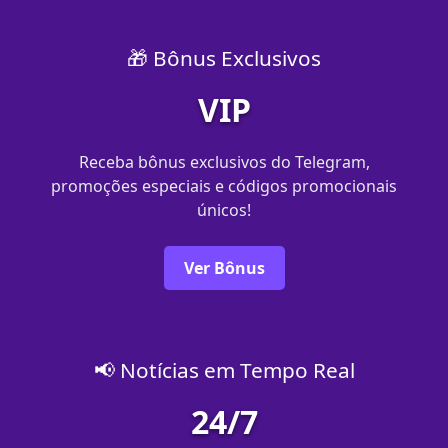
🎁 Bônus Exclusivos
VIP
Receba bônus exclusivos do Telegram,
promoções especiais e códigos promocionais
únicos!
Ver Bônus
📢 Notícias em Tempo Real
24/7