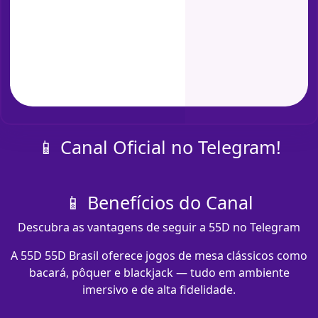
📱 Canal Oficial no Telegram!
📱 Benefícios do Canal
Descubra as vantagens de seguir a 55D no Telegram
A 55D 55D Brasil oferece jogos de mesa clássicos como
bacará, pôquer e blackjack — tudo em ambiente
imersivo e de alta fidelidade.