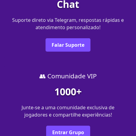
Chat
Suporte direto via Telegram, respostas rápidas e
atendimento personalizado!
Falar Suporte
👥 Comunidade VIP
1000+
Junte-se a uma comunidade exclusiva de
jogadores e compartilhe experiências!
Entrar Grupo