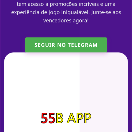
tem acesso a promoções incríveis e uma
experiência de jogo inigualável. Junte-se aos
vencedores agora!
SEGUIR NO TELEGRAM