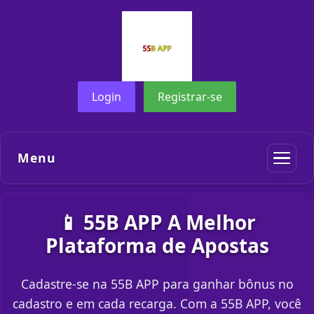
Login
Registrar-se
Menu
📱 55B APP A Melhor
Plataforma de Apostas
Cadastre-se na 55B APP para ganhar bônus no
cadastro e em cada recarga. Com a 55B APP, você