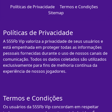
Políticas de Privacidade
Termos e Condições
Sitemap
Políticas de Privacidade
A 555Fb Vip valoriza a privacidade de seus usuários e
está empenhada em proteger todas as informações
pessoais fornecidas durante o uso de nossos canais de
comunicação. Todos os dados coletados são utilizados
exclusivamente para fins de melhoria contínua da
experiência de nossos jogadores.
Termos e Condições
Os usuários da 555Fb Vip concordam em respeitar