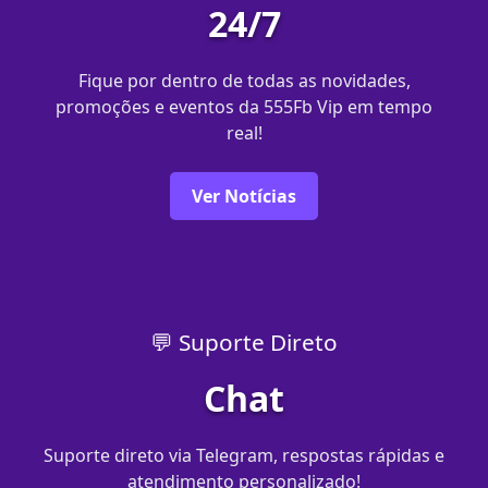
24/7
Fique por dentro de todas as novidades,
promoções e eventos da 555Fb Vip em tempo
real!
Ver Notícias
💬 Suporte Direto
Chat
Suporte direto via Telegram, respostas rápidas e
atendimento personalizado!