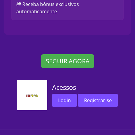
🎁 Receba bônus exclusivos
automaticamente
SEGUIR AGORA
Acessos
Login
Registrar-se