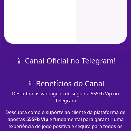
📱 Canal Oficial no Telegram!
📱 Benefícios do Canal
Descubra as vantagens de seguir a 555Fb Vip no
Telegram
Descubra como o suporte ao cliente da plataforma de
apostas
555Fb Vip
é fundamental para garantir uma
experiência de jogo positiva e segura para todos os