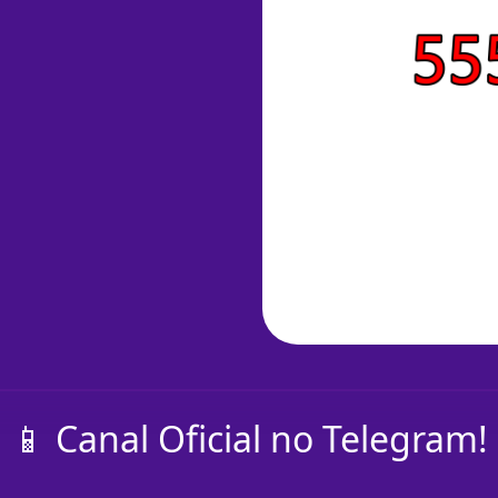
📱 Canal Oficial no Telegram!