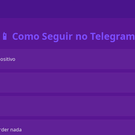
📱 Como Seguir no Telegram
ositivo
erder nada