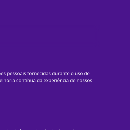
es pessoais fornecidas durante o uso de
elhoria contínua da experiência de nossos