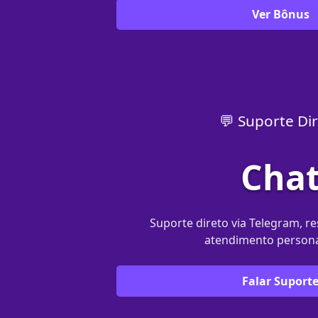
Ver Bônus
💬 Suporte Di
Cha
Suporte direto via Telegram, r
atendimento persona
Falar Suport