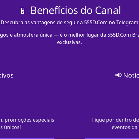
📱 Benefícios do Canal
Descubra as vantagens de seguir a 555D.Com no Telegram
gos e atmosfera única — é o melhor lugar da 555D.Com Bras
exclusivas.
sivos
📢 Notí
m, promoções especiais
Fique por dentro d
s únicos!
eventos da