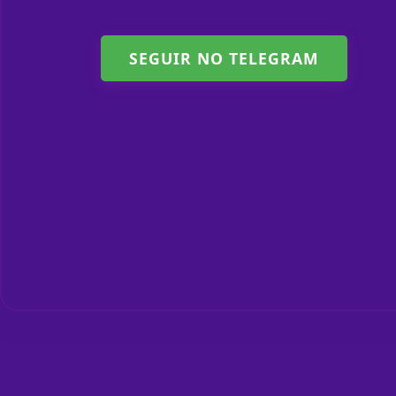
SEGUIR NO TELEGRAM