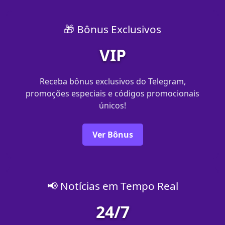
🎁 Bônus Exclusivos
VIP
Receba bônus exclusivos do Telegram,
promoções especiais e códigos promocionais
únicos!
Ver Bônus
📢 Notícias em Tempo Real
24/7