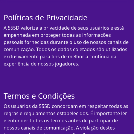
Políticas de Privacidade
A 555D valoriza a privacidade de seus usuários e está
empenhada em proteger todas as informações
pessoais fornecidas durante o uso de nossos canais de
comunicação. Todos os dados coletados são utilizados
exclusivamente para fins de melhoria contínua da
experiência de nossos jogadores.
Termos e Condições
Os usuários da 555D concordam em respeitar todas as
regras e regulamentos estabelecidos. É importante ler
e entender todos os termos antes de participar de
nossos canais de comunicação. A violação destes