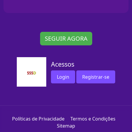
SEGUIR AGORA
Acessos
Login
Registrar-se
Políticas de Privacidade
Termos e Condições
Sitemap