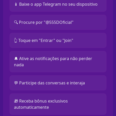
📱 Baixe o app Telegram no seu dispositivo
🔍 Procure por "@555DOficial"
👆 Toque em "Entrar" ou "Join"
🔔 Ative as notificações para não perder
nada
💬 Participe das conversas e interaja
🎁 Receba bônus exclusivos
automaticamente