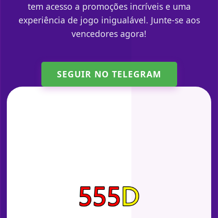
tem acesso a promoções incríveis e uma
experiência de jogo inigualável. Junte-se aos
vencedores agora!
SEGUIR NO TELEGRAM