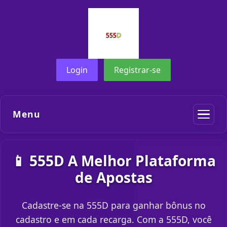
Login
Registrar-se
Menu
📱 555D A Melhor Plataforma
de Apostas
Cadastre-se na 555D para ganhar bônus no
cadastro e em cada recarga. Com a 555D, você