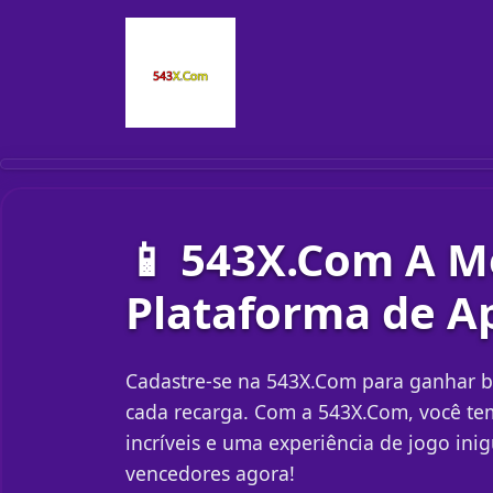
📱 543X.Com A M
Plataforma de A
Cadastre-se na 543X.Com para ganhar 
cada recarga. Com a 543X.Com, você t
incríveis e uma experiência de jogo inig
vencedores agora!