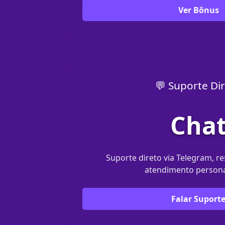
Ver Bônus
💬 Suporte Di
Cha
Suporte direto via Telegram, r
atendimento persona
Falar Suport