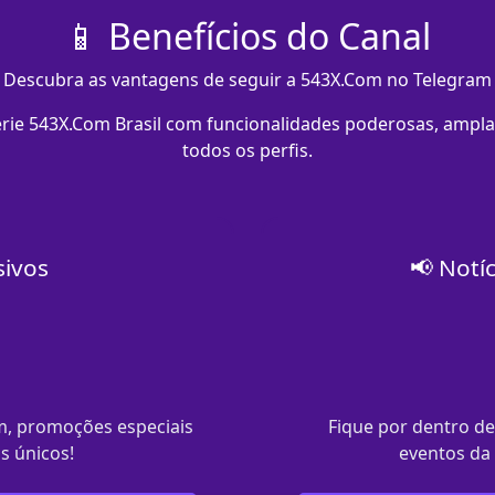
📱 Benefícios do Canal
Descubra as vantagens de seguir a 543X.Com no Telegram
rie 543X.Com Brasil com funcionalidades poderosas, ampla
todos os perfis.
sivos
📢 Notí
m, promoções especiais
Fique por dentro d
s únicos!
eventos da