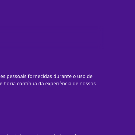
es pessoais fornecidas durante o uso de
elhoria contínua da experiência de nossos