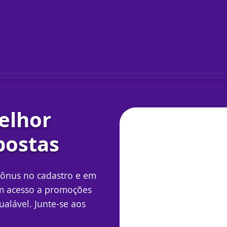
elhor
postas
bônus no cadastro e em
em acesso a promoções
ualável. Junte-se aos