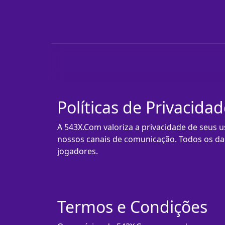
Políticas de Privacida
A 543X.Com valoriza a privacidade de seus 
nossos canais de comunicação. Todos os dad
jogadores.
Termos e Condições