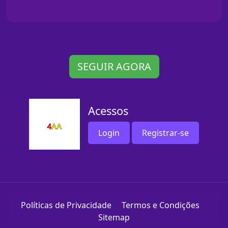
SEGUIR AGORA
Acessos
Login
Registrar-se
Políticas de Privacidade
Termos e Condições
Sitemap