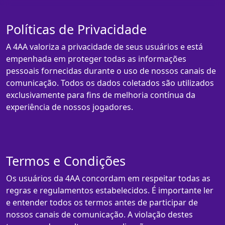
Políticas de Privacidade
A 4AA valoriza a privacidade de seus usuários e está
empenhada em proteger todas as informações
pessoais fornecidas durante o uso de nossos canais de
comunicação. Todos os dados coletados são utilizados
exclusivamente para fins de melhoria contínua da
experiência de nossos jogadores.
Termos e Condições
Os usuários da 4AA concordam em respeitar todas as
regras e regulamentos estabelecidos. É importante ler
e entender todos os termos antes de participar de
nossos canais de comunicação. A violação destes