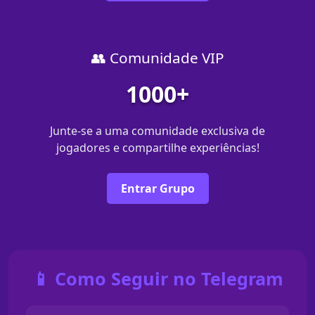
👥 Comunidade VIP
1000+
Junte-se a uma comunidade exclusiva de
jogadores e compartilhe experiências!
Entrar Grupo
📱 Como Seguir no Telegram