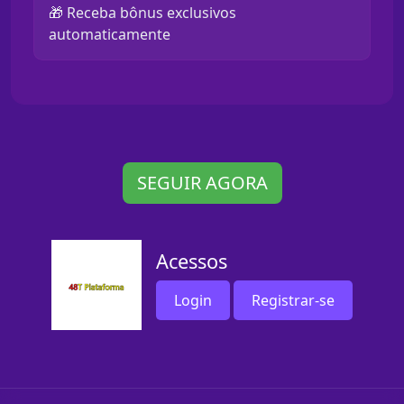
🎁 Receba bônus exclusivos
automaticamente
SEGUIR AGORA
Acessos
Login
Registrar-se