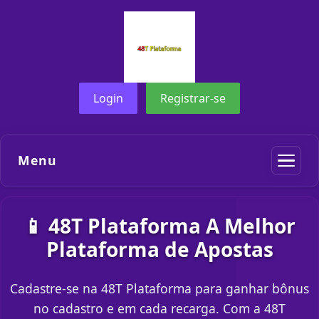
Login
Registrar-se
Menu
📱 48T Plataforma A Melhor
Plataforma de Apostas
Cadastre-se na 48T Plataforma para ganhar bônus
no cadastro e em cada recarga. Com a 48T