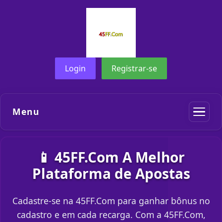
Login
Registrar-se
Menu
📱 45FF.Com A Melhor
Plataforma de Apostas
Cadastre-se na 45FF.Com para ganhar bônus no
cadastro e em cada recarga. Com a 45FF.Com,