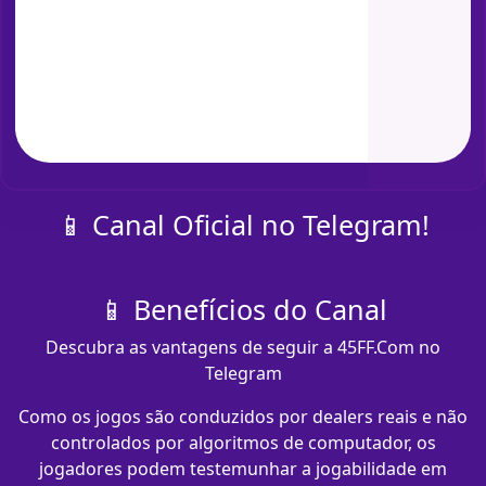
📱 Canal Oficial no Telegram!
📱 Benefícios do Canal
Descubra as vantagens de seguir a 45FF.Com no
Telegram
Como os jogos são conduzidos por dealers reais e não
controlados por algoritmos de computador, os
jogadores podem testemunhar a jogabilidade em