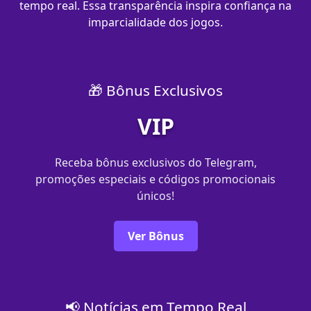
tempo real. Essa transparência inspira confiança na
imparcialidade dos jogos.
🎁 Bônus Exclusivos
VIP
Receba bônus exclusivos do Telegram,
promoções especiais e códigos promocionais
únicos!
Ver Bônus
📢 Notícias em Tempo Real