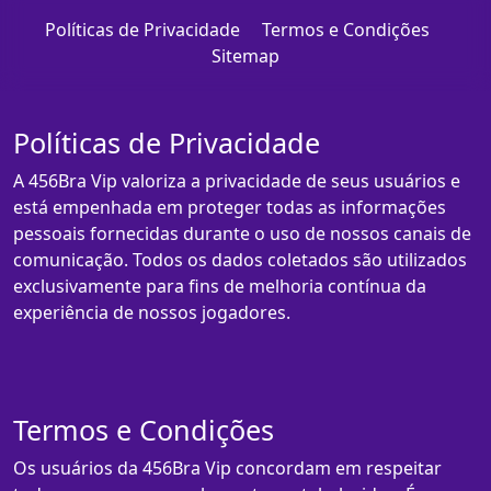
Políticas de Privacidade
Termos e Condições
Sitemap
Políticas de Privacidade
A 456Bra Vip valoriza a privacidade de seus usuários e
está empenhada em proteger todas as informações
pessoais fornecidas durante o uso de nossos canais de
comunicação. Todos os dados coletados são utilizados
exclusivamente para fins de melhoria contínua da
experiência de nossos jogadores.
Termos e Condições
Os usuários da 456Bra Vip concordam em respeitar